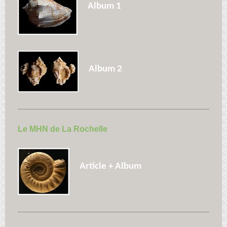
Album 1
Album 2
Le MHN de La Rochelle
Article + Album