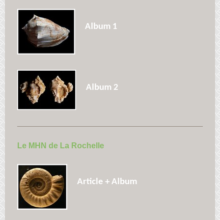
Album 1
Album 2
Le MHN de La Rochelle
Article + Album