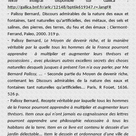
Texte intégral disponible sur Gallica :
http://gallica.bnf.fr/ark:/12148/bpt6k619347.r=.langFR
- Palissy Bernard,
Discours admirables de la nature des eaux et
fontaines, tant naturelles qu'artificielles, des métaux, des sels et
salines, des pierres, des terres, du feu et des émaux ; Clermont-
Ferrand, Paleo, 2000. 319 p.
- Palissy Bernard,
Le Moyen de devenir riche, et la manière
véritable par la quelle tous les hommes de la France pourront
apprendre à multiplier et augmenter leurs thrésors et
possessions , avec plusieurs autres excellens secrets des choses
naturelles desquels jusques à présent l’on n’a ouy parler, par Me
Bernard Palissy, ...
- Seconde partie du Moyen de devenir riche,
contenant les Discours admirables de la nature des eaux et
fontaines tant naturelles qu’artificielles... Paris, R Foüet, 1636.
526 p.
- Palissy Bernard,
Recepte véritable par laquelle tous les hommes
de la France pourront apprendre à multiplier et augmenter leurs
thrésors. Item ceux qui n'ont jamais eu cognaissance des lettres
pourront apprendre une philosophie nécessaire à tous les
habitans de la terre. Item en ce livre est contenu le dessein d'un
jardin délectable... Item le dessein et ordonnance d'une ville de