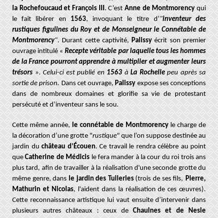
la Rochefoucaud et François III
. C’est
Anne de Montmorency
qui
le fait libérer en
1563
, invoquant le titre
d’
"
inventeur des
rustiques figulines du Roy et de Monseigneur le Connétable de
Montmorency
"
. Durant cette captivité,
Palissy
écrit son premier
ouvrage intitulé «
Recepte véritable par laquelle tous les hommes
de la France pourront apprendre à multiplier et augmenter leurs
trésors
». Celui-ci est publié en
1563
à
La Rochelle
peu après sa
sortie de prison.
Dans cet ouvrage,
Palissy
expose ses conceptions
dans de nombreux domaines et glorifie sa vie de protestant
persécuté et d’inventeur sans le sou.
Cette même année,
le connétable de Montmorency
le charge de
la décoration d’une grotte "
rustique
" que l’on suppose destinée au
jardin du
château d’Écouen
. Ce travail le rendra célèbre au point
que
Catherine de Médicis
le fera mander à la cour du roi trois ans
plus tard, afin de
travailler à la réalisation d'une seconde grotte du
même genre, dans
le jardin des Tuileries
(trois de ses fils,
Pierre,
Mathurin et Nicolas
,
l'aident dans la réalisation de ces œuvres).
Cette reconnaissance artistique lui vaut ensuite d’intervenir dans
plusieurs autres châteaux : ceux de
Chaulnes et
de Nesle