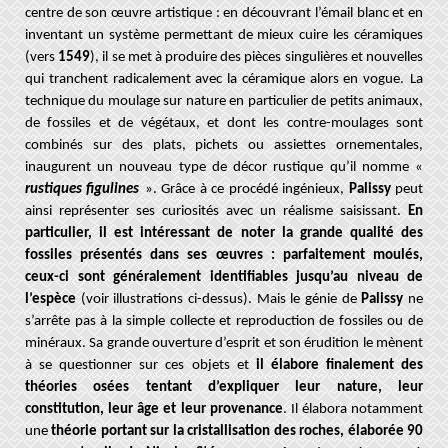
centre de son œuvre artistique : en découvrant l’émail blanc et en
inventant un système permettant de mieux cuire les céramiques
(vers
1549
), il se met à produire des pièces singulières et nouvelles
qui tranchent radicalement avec la céramique alors en vogue.
La
technique du moulage sur nature en particulier de petits animaux,
de fossiles et de végétaux, et dont les contre-moulages sont
combinés sur des plats, pichets ou assiettes ornementales,
inaugurent un nouveau type de décor rustique qu’il nomme «
rustiques figulines
». Grâce à ce procédé ingénieux,
Palissy
peut
ainsi représenter ses curiosités avec un réalisme saisissant.
En
particulier, il est intéressant de noter la grande qualité des
fossiles présentés dans ses œuvres : parfaitement moulés,
ceux-ci sont généralement identifiables jusqu’au niveau de
l’espèce
(voir illustrations ci-dessus). Mais le génie de
Palissy
ne
s’arrête pas à la simple collecte et reproduction de fossiles ou de
minéraux. Sa grande ouverture d’esprit et son érudition le mènent
à se questionner sur ces objets et
il élabore finalement des
théories osées tentant d’expliquer leur nature, leur
constitution, leur âge et leur provenance
. Il élabora notamment
une
théorie portant sur la cristallisation des roches, élaborée 90