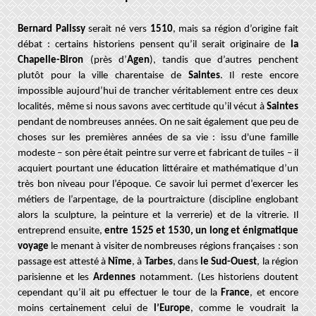
Bernard Palissy
serait né vers
1510
, mais sa région d’origine fait
débat : certains historiens pensent qu’il serait originaire de
la
Chapelle-Biron
(près d’
Agen
), tandis que d’autres penchent
plutôt pour la ville charentaise de
Saintes
. Il reste encore
impossible aujourd’hui de trancher véritablement entre ces deux
localités, même si nous savons avec certitude qu’il vécut à
Saintes
pendant de nombreuses années. On ne sait également que peu de
choses sur les premières années de sa vie :
issu d'une famille
modeste – son père était peintre sur verre et fabricant de tuiles – i
l
acquiert pourtant une éducation littéraire et mathématique d’un
très bon niveau pour l’époque. Ce savoir lui permet d’exercer les
métiers de l’arpentage, de la pourtraicture (discipline englobant
alors la sculpture, la peinture et la verrerie) et de la vitrerie. Il
entreprend ensuite,
entre 1525 et 1530, un long et énigmatique
voyage
le menant à visiter de nombreuses régions françaises : son
passage est attesté à
Nîme
, à
Tarbes
, dans
le Sud-Ouest
, la région
parisienne et les
Ardennes
notamment. (Les historiens doutent
cependant qu’il ait pu effectuer le tour de la
France
, et encore
moins certainement celui de
l’Europe
, comme le voudrait la