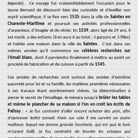
légende). Ce voyage fut vraisemblablement l’occasion pour le
jeune Bernard de découvrir bien des curiosités et d’éveiller son
esprit scientifique. Il se fixe vers
1535
dans la ville de
Saintes en
Charente-Maritime
et poursuit ses activités professionnelles
d’arpenteur, d’imagier et de vitrier. En
1539
, alors âgé de 29 ans, il
est marié, a des enfants (il en aura 6 au total ; 3 garçons et 3 filles)
et habite une maison dans la ville de
Saintes
. C’est dans ces
mêmes années qu’il commence ses
célèbres recherches sur
l’émail blanc
,
dont il parviendra finalement à mettre au point un
procédé de fabrication et de cuisson à partir de
1545
.
Ces années de recherches sont surtout des années d’extrême
pauvreté pour lui et sa famille, les matières premières nécessaires
à ses travaux étant extrêmement chères. Sa détermination à
percer le secret de l’émaillage, le mènera jusqu’à
brûler les tables
et même le plancher de sa maison si l’on en croit les écrits de
Palissy
:
« Je fus contraint d'aller encore acheter des pois, afin
d'eprouver ledict esmail. Mais sur cela il me survint un autre
malheur, lequel me donna grande fascherie, qui est que le bois
m'ayant failli, je fus contraint de brusler les estapes qui