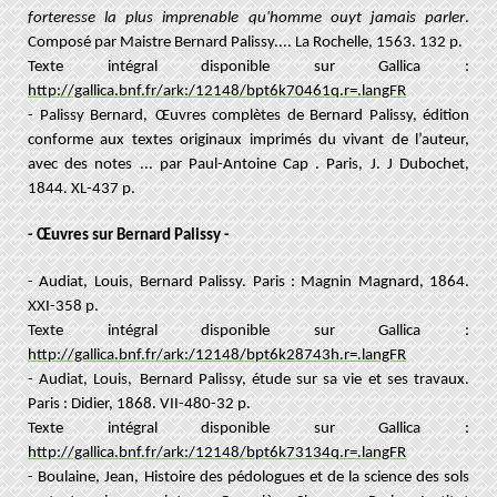
forteresse la plus imprenable qu'homme ouyt jamais parler
.
Composé par Maistre Bernard Palissy.... La Rochelle, 1563. 132 p.
Texte intégral disponible sur Gallica :
http://gallica.bnf.fr/ark:/12148/bpt6k70461q.r=.langFR
- Palissy Bernard,
Œuvres complètes de Bernard Palissy, édition
conforme aux textes originaux imprimés du vivant de l’auteur,
avec des notes ... par Paul-Antoine Cap . Paris, J. J Dubochet,
1844. XL-437 p.
- Œuvres sur Bernard Palissy -
- Audiat, Louis,
Bernard Palissy. Paris : Magnin Magnard, 1864.
XXI-358 p.
Texte intégral disponible sur Gallica :
http://gallica.bnf.fr/ark:/12148/bpt6k28743h.r=.langFR
- Audiat, Louis,
Bernard Palissy, étude sur sa vie et ses travaux.
Paris : Didier, 1868. VII-480-32 p.
Texte intégral disponible sur Gallica :
http://gallica.bnf.fr/ark:/12148/bpt6k73134q.r=.langFR
- Boulaine, Jean,
Histoire des pédologues et de la science des sols