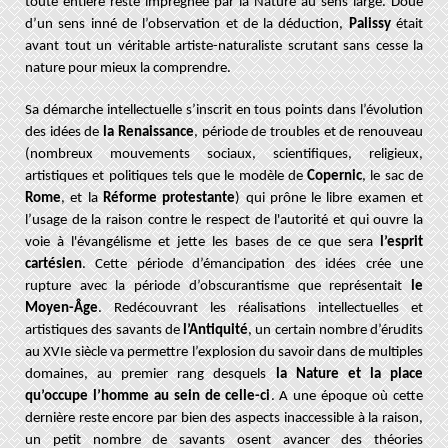
toute entière reste imprégnée par la Nature au sens large. Doué
d’un sens inné de l’observation et de la déduction,
Palissy
était
avant tout un véritable artiste-naturaliste scrutant sans cesse la
nature pour mieux la comprendre.
Sa démarche intellectuelle s’inscrit en tous points dans l’évolution
des idées de
la Renaissance
, période de troubles et de renouveau
(n
ombreux mouvements sociaux, scientifiques, religieux,
artistiques et politiques tels que le modèle de
Copernic
, le sac de
Rome
, et la
Réforme protestante
) qui prône le libre examen et
l’usage de la raison contre le respect de l'autorité et qui ouvre la
voie à l'évangélisme et jette les bases de ce que sera
l’esprit
cartésien
. Cette période d’émancipation des idées crée une
rupture avec la période d’obscurantisme que représentait
le
Moyen-Âge
. Redécouvrant les réalisations intellectuelles et
artistiques des savants de
l’Antiquité
, un certain nombre d’érudits
au XVIe siècle va permettre l’explosion du savoir dans de multiples
domaines, au premier rang desquels
la Nature et la place
qu’occupe l’homme au sein de celle-ci
. A une époque où cette
dernière reste encore par bien des aspects inaccessible à la raison,
un petit nombre de savants osent avancer des théories