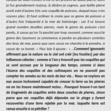
curieux de telles choses, il me fit un présent de ladite pierre, dont
je fus grandement resjouy, & dèslors je cogneu, que ladite pierre
avoit esté d’autres fois une coquille de poisson, duquel nous n’en
voyons plus. Et faut estimer & croire que ce genre de poisson a
d’autre fois fréquenté à la mer de Xaintonge : car il se trouve
grand nombre desdites pierres, mais le genre du poisson s’est
perdu, à cause qu’on l’a pesché par trop souvent, comme aussi le
genre des Saumons se commence à perdre en plusieurs contrées
des bras de mer, parce que sans cesse on cherche à le prendre, à
cause de sa bonté. »
Plus loin il ajoute :
« …
Comment ignorants
affirment que la nature ou le ciel ont créé
[les fossiles]
par des
influences célestes ; comme si l’on y trouvoit pas les coquilles qui
se sont accrues par la longueur des temps, comme si dans
l’écorce des coquilles et des colimaçons on ne pouvoit pas
compter les années ou les mois de leur vie… Nous ne voyions en
eux aucun instrument capable de creuser la terre ou les pierres
où on les trouve maintenant reclus… Pourquoi trouve-t-on tant
de fragments de coquilles entre deux couches de pierres, sinon
parce que ces coquilles déjà déposées sur la plage y furent
recouvertes d’une terre rejetée par la mer, laquelle terre est
venue ensuite à se pétrifier ?