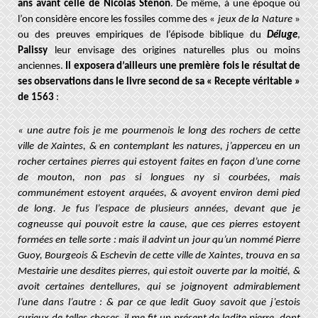
ans avant celle de Nicolas Sténon
. De même, à une époque où
l’on considère encore les fossiles comme des «
jeux de la Nature
»
ou des preuves empiriques de l’épisode biblique du
Déluge
,
Palissy
leur envisage des origines naturelles plus ou moins
anciennes.
Il exposera d’ailleurs une première fois le résultat de
ses observations dans le livre second de sa « Recepte véritable »
de 1563
:
« une autre fois je me pourmenois le long des rochers de cette
ville de Xaintes, & en contemplant les natures, j’apperceu en un
rocher certaines pierres qui estoyent faites en façon d’une corne
de mouton, non pas si longues ny si courbées, mais
communément estoyent arquées, & avoyent environ demi pied
de long. Je fus l’espace de plusieurs années, devant que je
cogneusse qui pouvoit estre la cause, que ces pierres estoyent
formées en telle sorte : mais il advint un jour qu’un nommé Pierre
Guoy, Bourgeois & Eschevin de cette ville de Xaintes, trouva en sa
Mestairie une desdites pierres, qui estoit ouverte par la moitié, &
avoit certaines dentellures, qui se joignoyent admirablement
l’une dans l’autre : & par ce que ledit Guoy savoit que j’estois