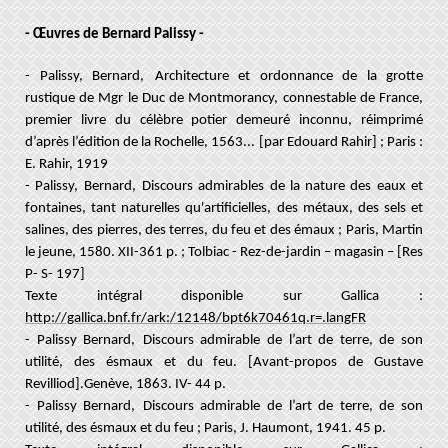
- Œuvres de Bernard Palissy -
- Palissy, Bernard,
Architecture et ordonnance de la grotte
rustique de Mgr le Duc de Montmorancy, connestable de France,
premier livre du célèbre potier demeuré inconnu, réimprimé
d’après l’édition de la Rochelle, 1563... [par Edouard Rahir] ; Paris :
E. Rahir, 1919
- Palissy, Bernard,
Discours admirables de la nature des eaux et
fontaines, tant naturelles qu'artificielles, des métaux, des sels et
salines, des pierres, des terres, du feu et des émaux ; Paris, Martin
le jeune, 1580. XII-361 p. ; Tolbiac - Rez-de-jardin – magasin – [Res
P- S- 197]
Texte intégral disponible sur Gallica :
http://gallica.bnf.fr/ark:/12148/bpt6k70461q.r=.langFR
- Palissy Bernard,
Discours admirable de l’art de terre, de son
utilité, des ésmaux et du feu. [Avant-propos de Gustave
Revilliod].Genève, 1863. IV- 44 p.
- Palissy Bernard,
Discours admirable de l’art de terre, de son
utilité, des ésmaux et du feu ; Paris, J. Haumont, 1941. 45 p.