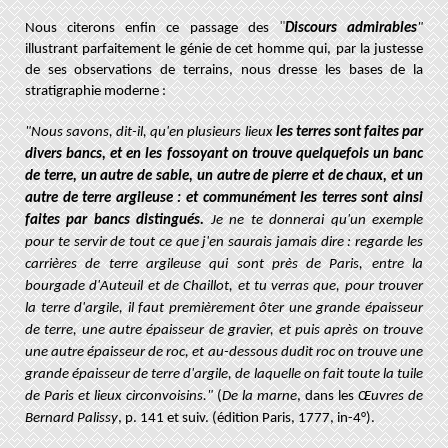
"
Nous citerons enfin ce passage des
Discours admirables
"
illustrant parfaitement le génie de cet homme qui, par la justesse
de ses observations de terrains, nous dresse les bases de la
stratigraphie moderne :
"Nous savons, dit-il, qu'en plusieurs lieux
les terres sont faites par
divers bancs, et en les fossoyant on trouve quelquefois un banc
de terre, un autre de sable, un autre de pierre et de chaux, et un
autre de terre argileuse : et communément les terres sont ainsi
faites par bancs distingués.
Je ne te donnerai qu'un exemple
pour te servir de tout ce que j'en saurais jamais dire : regarde les
carrières de terre argileuse qui sont près de Paris, entre la
bourgade d'Auteuil et de Chaillot, et tu verras que, pour trouver
la terre d'argile, il faut premièrement ôter une grande épaisseur
de terre, une autre épaisseur de gravier, et puis après on trouve
une autre épaisseur de roc, et au-dessous dudit roc on trouve une
grande épaisseur de terre d'argile, de laquelle on fait toute la tuile
de Paris et lieux circonvoisins."
(
De la marne
, dans les
Œuvres de
Bernard Palissy
, p. 141 et suiv. (édition Paris, 1777, in-4°).