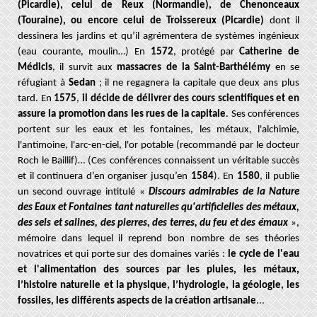
(Picardie), celui de Reux (Normandie), de Chenonceaux
(Touraine), ou encore celui de Troissereux (Picardie)
dont il
dessinera les jardins et qu’il agrémentera de systèmes ingénieux
(eau courante, moulin…) En
1572
, protégé par
Catherine de
Médicis
, il survit aux
massacres de la Saint-Barthélémy
en se
réfugiant à
Sedan
; il ne regagnera la capitale que deux ans plus
tard
. En
1575
,
il décide de délivrer des cours scientifiques et en
assure la promotion dans les rues de la capitale
. Ses conférences
portent sur les eaux et les fontaines, les métaux, l'alchimie,
l'antimoine, l'arc-en-ciel, l'or potable (recommandé par le docteur
Roch le Baillif)… (Ces conférences connaissent un véritable succès
et il continuera d’en organiser jusqu’en
1584
). En
1580
, il publie
un second ouvrage intitulé
«
Discours admirables de la Nature
des Eaux et Fontaines
tant naturelles qu'artificielles
des métaux,
des sels et salines, des pierres, des terres, du feu et des émaux
»,
mémoire dans lequel il reprend bon nombre de ses théories
novatrices et qui porte sur des domaines variés :
le cycle de l'eau
et l'alimentation des sources par les pluies, les métaux,
l’histoire naturelle et la physique, l’hydrologie, la géologie, les
fossiles, les
différents aspects de la création artisanale
...