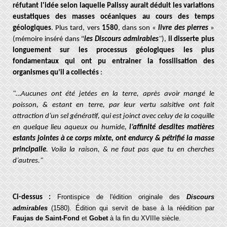
réfutant l'idée selon laquelle Palissy aurait déduit les variations
eustatiques des masses océaniques au cours des temps
géologiques
. Plus tard, vers
1580
, dans son «
livre des pierres
»
(mémoire inséré dans "
les Discours admirables
"
),
il disserte plus
longuement sur les processus géologiques les plus
fondamentaux qui ont pu entrainer la fossilisation des
organismes qu’il a collectés
:
"…Aucunes ont été jetées en la terre, après avoir mangé le
poisson, & estant en terre, par leur vertu salsitive ont fait
attraction d’un sel génératif, qui est joinct avec celuy de la coquille
en quelque lieu aqueux ou humide,
l’affinité desdites matières
estants jointes à ce corps mixte, ont endurcy & pétrifié la masse
principalle
. Voila la raison, & ne faut pas que tu en cherches
d’autres."
Frontispice de l'édition originale des
Discours
Ci-dessus :
admirables
(1580). Édition qui
servit de base à la
réédition par
Faujas de Saint-Fond
et
Gobet
à la fin du XVIIIe siècle.