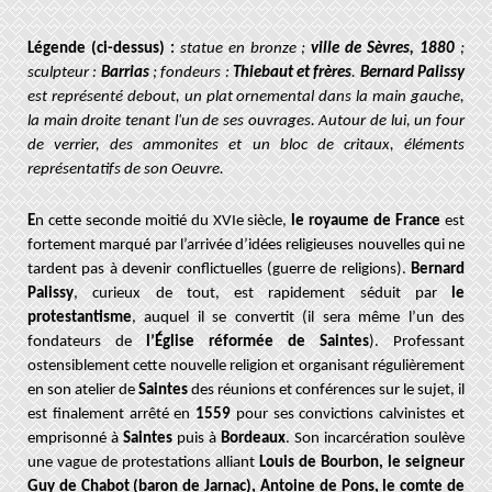
Légende (ci-dessus) :
s
tatue en bronze ;
ville de Sèvres, 1880
;
sculpteur :
Barrias
; fondeurs :
Thiebaut et frères
.
Bernard Palissy
est représenté debout, un plat ornemental dans la main gauche,
la main droite tenant l'un de ses ouvrages. Autour de lui, un four
de verrier, des ammonites et un bloc de critaux, éléments
représentatifs de son Oeuvre.
E
n cette seconde moitié du XVIe siècle,
le royaume de France
est
fortement marqué par l’arrivée d’idées religieuses nouvelles qui ne
tardent pas à devenir conflictuelles (guerre de religions).
Bernard
Palissy
, curieux de tout, est rapidement séduit par
le
protestantisme
, auquel il se convertit (il sera même l’un des
fondateurs de
l’Église réformée de Saintes
). Professant
ostensiblement cette nouvelle religion et organisant régulièrement
en son atelier de
Saintes
des réunions et conférences sur le sujet, il
est finalement arrêté en
1559
pour ses convictions calvinistes et
emprisonné à
Saintes
puis à
Bordeaux
. Son incarcération soulève
une vague de protestations alliant
Louis de Bourbon, le seigneur
Guy de Chabot (baron de Jarnac), Antoine de Pons, le comte de