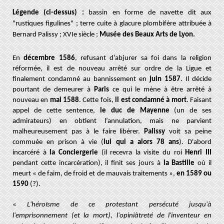
Légende (ci-dessus) :
bassin en forme de navette dit aux
"rustiques figulines" ; terre cuite à glacure plombifère attribuée à
Bernard Palissy ; XVIe siècle ;
Musée des Beaux Arts de Lyon.
En
décembre 1586
, refusant d’abjurer sa foi dans la religion
réformée, il est de nouveau arrêté sur ordre de la Ligue et
finalement condamné au bannissement en
juin 1587
. Il décide
pourtant de demeurer à
Paris
ce qui le mène à être arrêté à
nouveau en
mai 1588
. Cette fois,
il est condamné à mort
. Faisant
appel de cette sentence,
le duc de Mayenne
(un de ses
admirateurs) en obtient l’annulation, mais ne parvient
malheureusement pas à le faire libérer.
Palissy
voit sa peine
commuée en prison à vie (
lui qui a alors 78 ans
). D'abord
incarcéré à
la Conciergerie
(il recevra la visite du roi
Henri III
pendant cette incarcération), il finit ses jours à
la Bastille
où il
meurt « de faim, de froid et de mauvais traitements »,
en 1589 ou
1590
(?).
«
L'héroïsme de ce protestant persécuté jusqu'à
l'emprisonnement (et la mort), l'opiniâtreté de l'inventeur en