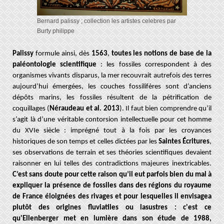
Bernard palissy ; collection les artistes celebres par
Burty philippe
Palissy
formule ainsi, dès
1563
,
toutes les notions de base de la
paléontologie scientifique
: les fossiles correspondent à des
organismes vivants disparus, la mer recouvrait autrefois des terres
aujourd’hui émergées, les couches fossilifères sont d’anciens
dépôts marins, les fossiles résultent de la pétrification de
coquillages (
Néraudeau et al. 2013
). Il faut bien comprendre qu’il
s’agit là d’une véritable contorsion intellectuelle pour cet homme
du XVIe siècle : imprégné tout à la fois par les croyances
historiques de son temps et celles dictées par les
Saintes Écritures
,
ses observations de terrain et ses théories scientifiques devaient
raisonner en lui telles des contradictions majeures inextricables.
C’est sans doute pour cette raison qu’il eut parfois bien du mal à
expliquer la présence de fossiles dans des régions du royaume
de France éloignées des rivages et pour lesquelles il envisagea
plutôt des origines fluviatiles ou lasustres : c'est ce
qu'Ellenberger met en lumière dans son étude de 1988,