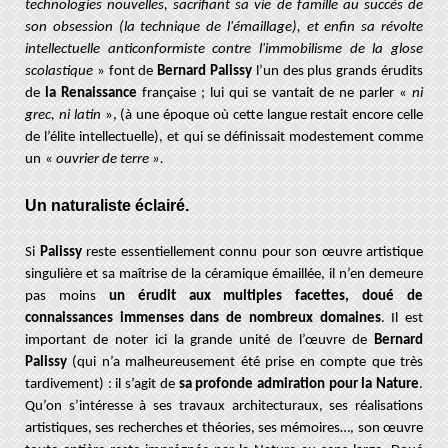
technologies nouvelles, sacrifiant sa vie de famille au succès de
son obsession (la technique de l'émaillage), et enfin sa révolte
intellectuelle anticonformiste contre l'immobilisme de la glose
scolastique
» font de
Bernard Palissy
l’un des plus grands érudits
de
la Renaissance
française ; lui qui se
vantait de ne parler «
ni
grec, ni latin
», (à une époque où cette langue restait encore celle
de l’élite intellectuelle), et qui se définissait modestement comme
un
«
ouvrier de terre ».
Un naturaliste éclairé.
Si
Palissy
reste essentiellement connu pour son œuvre artistique
singulière et sa maîtrise de la céramique émaillée, il n’en demeure
pas moins
un érudit aux multiples facettes, doué de
connaissances immenses dans de nombreux domaines
. Il est
important de noter ici la grande unité de l’œuvre de
Bernard
Palissy
(qui n’a malheureusement été prise en compte que très
tardivement) : il s’agit de
sa profonde admiration pour la Nature
.
Qu’on s’intéresse à ses travaux architecturaux, ses réalisations
artistiques, ses recherches et théories, ses mémoires…, son œuvre