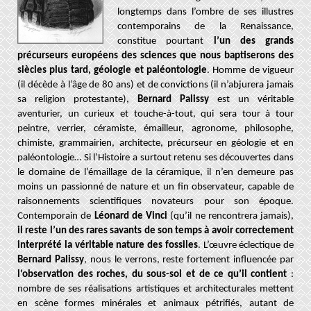
longtemps dans l’ombre de ses illustres
contemporains de la Renaissance,
constitue pourtant
l’un des grands
précurseurs européens des sciences que nous baptiserons des
siècles plus tard, géologie et paléontologie
. Homme de vigueur
(il décède à l’âge de 80 ans) et de convictions (il n’abjurera jamais
sa religion protestante),
Bernard Palissy
est un véritable
aventurier, un curieux et touche-à-tout, qui sera tour à tour
peintre, verrier, céramiste, émailleur, agronome, philosophe,
chimiste, grammairien, architecte, précurseur en géologie et en
paléontologie… Si l’Histoire a surtout retenu ses découvertes dans
le domaine de l’émaillage de la céramique, il n’en demeure pas
moins un passionné de nature et un fin observateur, capable de
raisonnements scientifiques novateurs pour son époque.
Contemporain de
Léonard de Vinci
(qu’il ne rencontrera jamais),
il reste l’un des rares savants de son temps à avoir correctement
interprété la véritable nature des fossiles
. L’œuvre éclectique de
Bernard Palissy
, nous le verrons, reste fortement influencée par
l’observation des roches, du sous-sol et de ce qu’il contient
:
nombre de ses réalisations artistiques et architecturales mettent
en scène formes minérales et animaux pétrifiés, autant de