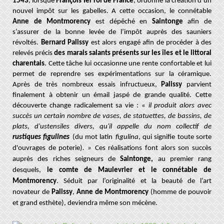
1543
, lorsque
François Ier
roi de France
, ordonne la création d’un
nouvel impôt sur les gabelles. A cette occasion, le connétable
Anne de Montmorency
est dépêché en
Saintonge
afin de
s’assurer de la bonne levée de l’impôt auprès des sauniers
révoltés.
Bernard Palissy
est alors engagé afin de procéder à des
relevés précis
des marais salants présents sur les îles et le littoral
charentais
. Cette tâche lui occasionne une rente confortable et lui
permet de reprendre ses expérimentations sur la céramique.
Après de très nombreux essais infructueux,
Palissy
parvient
finalement à obtenir un émail jaspé de grande qualité. Cette
découverte change radicalement sa vie :
« il produit alors avec
succès un certain nombre de vases, de statuettes, de bassins, de
plats, d'ustensiles divers, qu'il appelle du nom collectif de
rustiques figulines
(du mot latin
figulina
, qui signifie toute sorte
d'ouvrages de poterie)
. »
Ces réalisations font alors son succès
auprès des riches seigneurs de
Saintonge,
au premier rang
desquels,
le comte de Maulevrier et le connétable de
Montmorency
. Séduit par l’originalité et la beauté de l’art
novateur de
Palissy
,
Anne de Montmorency
(homme de pouvoir
et grand esthète), deviendra même son mécène.