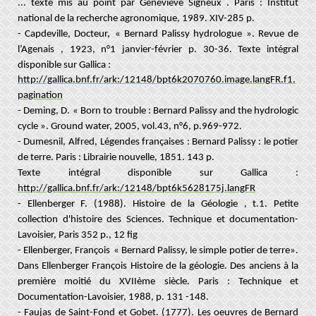
... texte mis au point par Geneviève Signeux . Paris : Institut
national de la recherche agronomique, 1989. XIV-285 p.
- Capdeville, Docteur,
« Bernard Palissy hydrologue ». Revue de
l’Agenais , 1923, n°1 janvier-février p. 30-36.
Texte intégral
disponible sur Gallica :
http://gallica.bnf.fr/ark:/12148/bpt6k2070760.image.langFR.f1.
pagination
- Deming, D.
« Born to trouble : Bernard Palissy and the hydrologic
cycle ». Ground water, 2005, vol.43, n°6, p.969-972.
- Dumesnil, Alfred,
Légendes françaises : Bernard Palissy : le potier
de terre. Paris : Librairie nouvelle, 1851. 143 p.
Texte intégral disponible sur Gallica :
http://gallica.bnf.fr/ark:/12148/bpt6k5628175j.langFR
- Ellenberger F. (1988). Histoire de la Géologie , t.1. Petite
collection d'histoire des Sciences. Technique et documentation-
Lavoisier, Paris 352 p., 12 fig
- Ellenberger, François
« Bernard Palissy, le simple potier de terre».
Dans Ellenberger François Histoire de la géologie. Des anciens à la
première moitié du XVIIème siècle. Paris : Technique et
Documentation-Lavoisier, 1988, p. 131 -148.
- Faujas de Saint-Fond et Gobet. (1777). Les oeuvres de Bernard