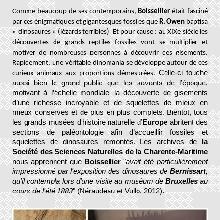
Comme beaucoup de ses contemporains,
Boissellier
était fasciné
par ces énigmatiques et gigantesques fossiles que
R. Owen
baptisa
« dinosaures » (lézards terribles). Et pour cause : au XIXe siècle les
découvertes de grands reptiles fossiles vont se multiplier et
motiver de nombreuses personnes à découvrir des gisements.
Rapidement, une véritable dinomania se développe autour de ces
Celle-ci touche
curieux animaux aux proportions démesurées.
aussi bien le grand public que les savants de l’époque,
motivant à l’échelle mondiale, la découverte de gisements
d’une richesse incroyable et de squelettes de mieux en
mieux conservés et de plus en plus complets. Bientôt, tous
les grands musées d’histoire naturelle d’
Europe
abritent des
sections de paléontologie afin d’accueillir fossiles et
squelettes de dinosaures remontés. Les archives de
la
Société des Sciences Naturelles de la Charente-Maritime
nous apprennent que
Boissellier
"
avait été particulièrement
impressionné par l'exposition des dinosaures de
Bernissart
,
qu'il contempla lors d'une visite au muséum de
Bruxelles
au
cours de l'été 1883
" (Néraudeau et Vullo, 2012).