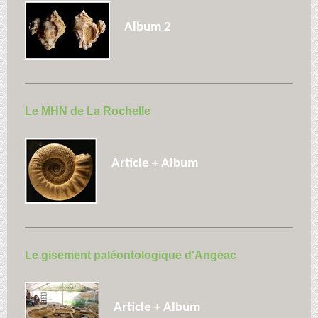
Album 2
Le MHN de La Rochelle
Article + Album
Le gisement paléontologique d'Angeac
Article + Album