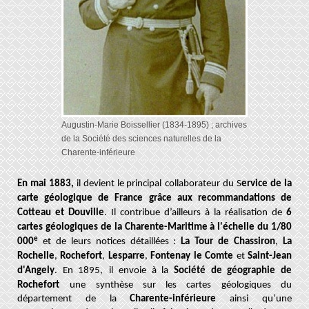
Augustin-Marie Boissellier (1834-1895) ; archives
de la Société des sciences naturelles de la
Charente-inférieure
En mai 1883,
il devient le principal
collaborateur du S
ervice de la
carte géologique de France grâce aux recommandations de
Cotteau et Douville
. Il contribue d’ailleurs à la réalisation de
6
cartes géologiques de la Charente-Maritime à l'échelle du 1/80
e
000
et de leurs notices détaillées :
La Tour de Chassiron
,
La
Rochelle
,
Rochefort
,
Lesparre
,
Fontenay le Comte
et
Saint-Jean
d'Angely
. En 1895,
il envoie à la
Société de géographie de
Rochefort
une synthèse sur les cartes géologiques du
département de la
Charente-inférieure
ainsi qu’une