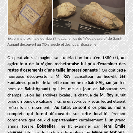
Extrémité proximale de tibia (?) gauche ; os du "Mégalosaure" de Saint-
Agnant découvert au XIXe siècle et décrit par Boissellier.
On peut alors s’imaginer sa stupéfaction lorsqu’en 1880 (?),
un
agriculteur de la région rochefortaise lui pria d’examiner des
restes d’ossements d’une taille impressionnante !
On doit cette
heureuse découverte à
M. Roy
, agriculteur au lieu-dit
Les
Fontaines
, proche de la petite commune de
Saint-Aignan
(ancien
nom de
Saint-Agnant
) qui les mit au jour en labourant ses
champs. Selon les archives locales, la charrue de
M. Roy
aurait
brisé un banc de calcaire «
carié et scoriacé
» sous lequel étaient
présents ces ossements.
Au total, ce sont 6 os plus ou moins
complets qui furent découverts sur cette localité
. Prenant
conscience que ceux-ci appartenaient certainement à un grand
animal fossile,
Boisselier
les fit examiner par
Henri Emile
Sauvage
, titulaire de la chaire de zoologie au
Muséum National