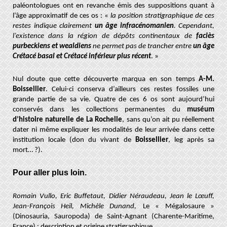
paléontologues ont en revanche émis des suppositions quant à
l’âge approximatif de ces os : «
la position stratigraphique de ces
restes indique clairement
un âge infracénomanien
. Cependant,
l’existence dans la région de dépôts continentaux de
faciès
purbeckiens et wealdiens
ne permet pas de trancher entre
un âge
Crétacé basal et Crétacé inférieur plus récent
. »
Nul doute que cette découverte marqua en son temps
A-M.
Boissellier
. Celui-ci conserva d’ailleurs ces restes fossiles une
grande partie de sa vie. Quatre de ces 6 os sont aujourd’hui
conservés dans les collections permanentes du
muséum
d’histoire naturelle de La Rochelle
, sans qu’on ait pu réellement
dater ni même expliquer les modalités de leur arrivée dans cette
institution locale (don du vivant de
Boissellier
, leg après sa
mort… ?).
Pour aller plus loin.
Romain Vullo, Eric Buffetaut, Didier Néraudeau, Jean le Lœuff,
Jean-François Heil, Michèle Dunand,
Le « Mégalosaure »
(Dinosauria, Sauropoda) de Saint-Agnant (Charente-Maritime,
France) : description et origine stratigraphique.