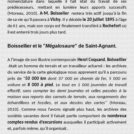
nomenclature dans laquelle il fait état du travail de ses
prédécesseurs, mettant en lumière leurs apports successifs
(Moreau, 2010).
A-M. Boisselier
restera très actif jusqu’à la fin
de sa vie qu’il passera à
Vichy
. Il y décède
le 20 juillet 1895
à l’âge
de 61 ans, mais son corps est finalement transféré à
Rochefort
où
il est enterré trois jours plus tard.
Boissellier et le "
Mégalosaure
" de Saint-Agnant.
A l’image de son illustre contemporain
Henri Coquand
,
Boissellier
était un homme de terrain et un travailleur acharné : les archives
du service de la carte géologique nous apprenent qu'il a parcouru
près de "
50 000 km
dont 37 000 en chemin de fer, 5 000 en
voiture et
8 000 à pied
. Le tout en 1 000 journées de travail
effectif, sans compter les demi journées et celles passées à la
maison aux reports des carnets de terrain, aux rangements des
échantillons et fossiles, et aux dessins des cartes"
(Moreau,
2010)
.
Comme nous l'avons signalé plus haut, les archives des
sociétés savantes dont il faisait partie comportent de
nombreux
comptes-rendus d’excursions
auxquelles il participait activement
et, parfois même, qu’il organisait.