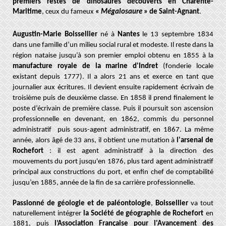
premiers restes de dinosaures découverts en Charente-
Maritime
, ceux du fameux
«
Mégalosaure
» de Saint-Agnant
.
Augustin-Marie Boissellier
né à
Nantes
le 13 septembre 1834
dans une famille d’un milieu social rural et modeste. Il reste dans la
région nataise jusqu’à son premier emploi obtenu en 1855 à la
manufacture royale de la marine d'Indret
(fonderie locale
existant depuis 1777). Il a alors 21 ans et exerce en tant que
journalier aux écritures. Il devient ensuite rapidement écrivain de
troisième puis de deuxième classe. En 1858 il prend finalement le
poste d’écrivain de première classe. Puis il poursuit son ascension
professionnelle en devenant, en 1862, commis du personnel
administratif puis sous-agent administratif, en 1867. La même
année, alors âgé de 33 ans, il obtient une mutation à
l'arsenal de
Rochefort
: il est agent administratif à la direction des
mouvements du port jusqu'en 1876, plus tard agent administratif
principal aux constructions du port, et enfin chef de comptabilité
jusqu’en 1885, année de la fin de sa carrière professionnelle.
Passionné de géologie et de paléontologie
,
Boissellier
va tout
naturellement intégrer
la Société de géographie de Rochefort
en
1881, puis
l’A
ssociation Française pour l'Avancement des