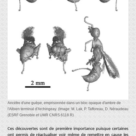
Ancètre d'une guèpe, emprisonnée dans un bloc opaque d'ambre de
l'Albien terminal d'Archingeay. (Image: M. Lak, P. Tafforeau, D. Néraudeau
(ESRF Grenoble et UMR CNRS 6118 R)
Ces découvertes sont de première importance puisque certaines
ont permis de réactualiser voir même de remettre en cause les