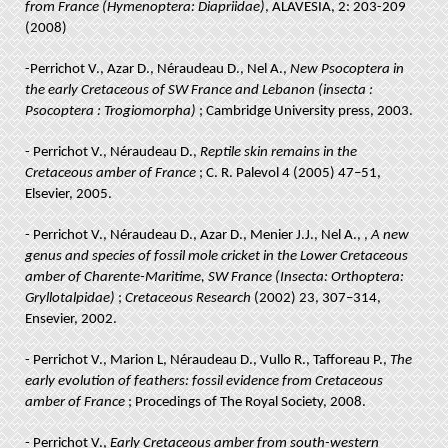
from France (Hymenoptera: Diapriidae)
, ALAVESIA, 2: 203-209
(2008)
-
Perrichot V., Azar D., Néraudeau D., Nel A.,
New Psocoptera in
the early Cretaceous of SW France and Lebanon (insecta :
Psocoptera : Trogiomorpha)
; Cambridge University press, 2003.
- Perrichot V., Néraudeau D.,
Reptile skin remains in the
Cretaceous amber of France
; C. R. Palevol 4 (2005) 47–51,
Elsevier, 2005.
- Perrichot V., Néraudeau D., Azar D., Menier J.J., Nel A., ,
A new
genus and species of fossil mole cricket in the Lower Cretaceous
amber of Charente-Maritime, SW France (Insecta: Orthoptera:
Gryllotalpidae)
;
Cretaceous Research
(2002) 23, 307–314,
Ensevier, 2002.
- Perrichot V., Marion L, Néraudeau D., Vullo R., Tafforeau P.,
The
early evolution of feathers: fossil evidence from Cretaceous
amber of France
; Procedings of The Royal Society, 2008.
- Perrichot V.,
Early Cretaceous amber from south-western