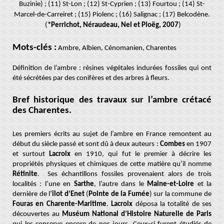
Buzinie) ; (11) St-Lon ; (12) St-Cyprien ; (13) Fourtou ; (14) St-
Marcel-de-Carreiret ; (15) Piolenc ; (16) Salignac ; (17) Belcodène.
(
*Perrichot, Néraudeau, Nel et Ploëg, 2007
)
Mots-clés :
Ambre, Albien, Cénomanien, Charentes
Définition de l’ambre : résines végétales indurées fossiles qui ont
été sécrétées par des conifères et des arbres à fleurs.
Bref historique des travaux sur l’ambre crétacé
des Charentes.
Les premiers écrits au sujet de l’ambre en France remontent au
début du siècle passé et sont dû à deux auteurs :
Combes
en 1907
et surtout
Lacroix
en 1910, qui fut le premier à décrire les
propriétés physiques et chimiques de cette matière qu’il nomme
Rétinite
. Ses échantillons fossiles provenaient alors de trois
localités : l’une en
Sarthe
, l’autre dans le
Maine-et-Loire
et la
dernière de l’
îlot d’Enet
(
Pointe de la Fumée
) sur la commune de
Fouras en Charente-Maritime
.
Lacroix
déposa la totalité de ses
découvertes au
Muséum National d’Histoire Naturelle de Paris