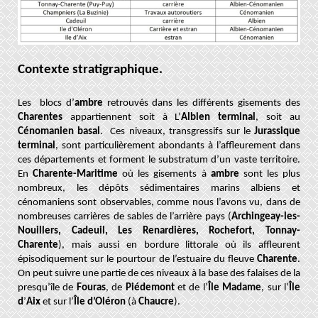
Contexte stratigraphique.
Les blocs d’
ambre
retrouvés dans les différents gisements des
Charentes
appartiennent soit à L’
Albien terminal
, soit au
Cénomanien basal
. Ces niveaux, transgressifs sur le
Jurassique
terminal
, sont particulièrement abondants à l’affleurement dans
ces départements et forment le substratum d’un vaste territoire.
En
Charente-Maritime
où les gisements à
ambre
sont les plus
nombreux, les dépôts sédimentaires marins albiens et
cénomaniens sont observables, comme nous l’avons vu, dans de
nombreuses carrières de sables de l’arrière pays (
Archingeay-les-
Nouillers, Cadeuil, Les Renardières, Rochefort, Tonnay-
Charente
), mais aussi en bordure littorale où ils affleurent
épisodiquement sur le pourtour de l’estuaire du fleuve
Charente
.
On peut suivre une partie de ces niveaux à la base des falaises de la
presqu’île de
Fouras
, de
Piédemont
et de l’
Île Madame
, sur l’
Île
d
’
Aix
et sur l’
Île d’Oléron
(à
Chaucre
)
.