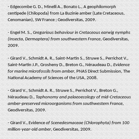
- Edgecombe G. D., Minelli A., Bonato L., A geophilomorph
centipede (Chilopoda) from La Buzinie amber (Late Cretaceous,
Cenomanian), SW France ; Geodiversitas, 2009.
- Engel M. S.,
Gregarious behaviour in Cretaceous earwig nymphs
(Insecta, Dermaptera) from southwestern France
, Geodiversitas,
2009.
- Girard V., Schmidt A. R., Saint-Martin S., Struwe S., Perrichot V.,
Saint-Martin J.P., Grosheny D., Breton G., Néraudeau D.,
Evidence
for marine microfossils from amber
, PNAS Direct Submission, The
National Academy of Sciences of the USA, 2008.
- Girard V., Schmidt A. R., Struwe S., Perrichot V., Breton G.,
Néraudeau D.,
Taphonomy and palaeoecology of mid-Cretaceous
amber-preserved microorganisms from southwestern France
,
Geodiversitas, 2009.
- Girard V., Evidence
of Scenedesmaceae (Chlorophyta) from 100
million-year-old amber
, Geodiversitas, 2009.