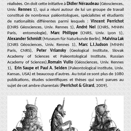
réalisées. On doit cette initiative à
Didier Néraudeau
(Géosciences,
Univ.
Rennes
1), qui a réuni autour de lui un groupe de travail
constitué de nombreux paléontologues, spécialistes et étudiants
de nationalités différentes parmi lesquels :
Vincent Perrichot
(
CNRS Géosciences, Univ. Rennes 1)
,
André Nel
(CNRS, MNHN
Paris, entomologie),
Marc Philippe
(CNRS, Univ. Lyon 1),
Alexander Schmidt
(
Museum für Naturkunde Berlin
),
Malvina Lak
(
CNRS Géosciences, Univ. Rennes 1)
,
Marc L.I.Judson
(MNHN
Paris, CNRS),
Peter
Vršansky
(Geological Institute, Slovak
Academy of Sciences et Paleontological Institute, Russian
Academy of Sciences),
Romain Vullo
(Géosciences, Univ. Rennes
1),
Erin Saupe et Paul A. Selden
(Paleontological Institute, Univ.
Kansas, USA) et beaucoup d’autres. Au total ce sont plus de 1080
publications, études scientifiques et thèses qui sont parues au
sujet de cet ambre charentais (
Perrichot & Girard
, 2009)
.