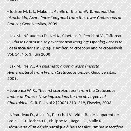
- Judson M. L. I., Makol J.,
A mite of the family Tanaupodidae
(Arachnida, Acari, Parasitengona) from the Lower Cretaceous of
France
; Geodiversitas, 2009.
- Lak M., Néraudeau D., Nel A., Cloetens P., Perrichot V., Tafforeau
P.,
Phase Contrast X-ray synchrotron Imaging: Opening Access to
Fossil Inclusions in Opaque Amber
, Microscopy and Microanalysis
Vol. 14, No. 3, juin 2008.
- Lak M., Nel A.,
An enigmatic diapriid wasp (Insecta,
Hymenoptera) from French Cretaceous amber
, Geodiversitas,
2009.
- Lourenço W. R.,
The first scorpion fossil from the Cretaceous
amber of France. New implications for the phylogeny of
Chactoidea
; C. R. Palevol 2 (2003) 213–219, Elsevier, 2003.
- Néraudeau D., Allain R., Perrichot V., Videt B., de Lapparent de
Broin F., Guillocheau F., Philippe M., Rage J. C., Vullo R.,
Découverte d’un dépôt paralique à bois fossiles, ambre insectifère