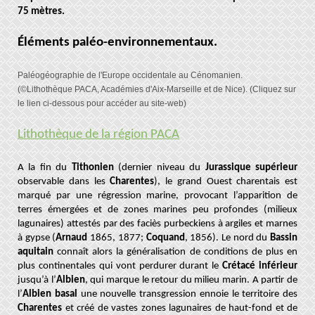
75 mètres.
Éléments paléo-environnementaux.
Paléogéographie de l'Europe occidentale au Cénomanien.
(©Lithothèque PACA, Académies d'Aix-Marseille et de Nice). (Cliquez sur
le lien ci-dessous pour accéder au site-web)
Lithothèque de la région PACA
A la fin du
Tithonien
(dernier niveau du
Jurassique supérieur
observable dans les
Charentes
), le grand Ouest charentais est
marqué par une régression marine, provocant l’apparition de
terres émergées et de zones marines peu profondes (milieux
lagunaires) attestés par des faciès purbeckiens à argiles et marnes
à gypse (
Arnaud
1865, 1877;
Coquand
, 1856). Le nord du
Bassin
aquitain
connaît alors la généralisation de conditions de plus en
plus continentales qui vont perdurer durant le
Crétacé inférieur
jusqu’à l’
Albien
, qui marque le retour du milieu marin. A partir de
l’
Albien basal
une nouvelle transgression ennoie le territoire des
Charentes
et créé de vastes zones lagunaires de haut-fond et de