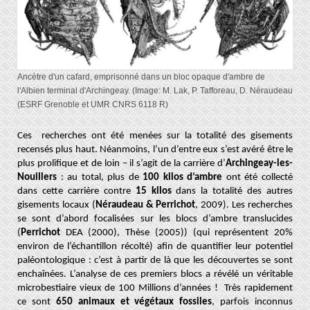
Ancètre d'un cafard, emprisonné dans un bloc opaque d'ambre de
l'Albien terminal d'Archingeay. (Image: M. Lak, P. Tafforeau, D. Néraudeau
(ESRF Grenoble et UMR CNRS 6118 R)
Ces recherches ont été menées sur la totalité des gisements
recensés plus haut. Néanmoins, l’un d’entre eux s’est avéré être le
plus prolifique et de loin – il s’agit de la carrière d’
Archingeay-les-
Nouillers
: au total, plus de
100 kilos d’ambre
ont été collecté
dans cette carrière contre
15 kilos
dans la totalité des autres
gisements locaux (
Néraudeau & Perrichot
, 2009). Les recherches
se sont d’abord focalisées sur les blocs d’ambre translucides
(
Perrichot
DEA (2000), Thèse (2005)) (qui représentent 20%
environ de l’échantillon récolté) afin de quantifier leur potentiel
paléontologique : c’est à partir de là que les découvertes se sont
enchaînées. L’analyse de ces premiers blocs a révélé un véritable
microbestiaire vieux de 100 Millions d’années ! Très rapidement
ce sont
650 animaux et végétaux fossiles
, parfois inconnus