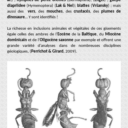
al.
) ;
nymphes de perce-oreilles
(Dermaptera), (
Engel
) ;
guèpe
diapriidee
(Hymenoptera) (
Lak & Nel
);
blattes
(
Vršansky
) ; mais
aussi des
vers
, des
mouches
, des
crustacés
, des
plumes de
dinosaure
… Y sont identifiés !
La richesse en inclusions animales et végétales de ces gisements
égale celles des ambres de l’
Eocène
de la
Baltique
, du
Miocène
dominicain
et de l’
Oligocène saxonne
par exemple et offrent une
grande variété d’analyses dans de nombreuses disciplines
géologiques,
(
Perrichot & Girard
, 2009).