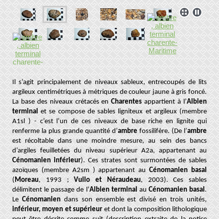
Il s’agit principalement de niveaux sableux,
entrecoupés de lits
argileux centimétriques à métriques de couleur jaune à gris foncé.
La base des niveaux crétacés en
Charentes
appartient à l’
Albien
terminal
et se compose de sables ligniteux et argileux (membre
A1sl
) - c’est l’un de ces niveaux de base riche en lignite qui
renferme la plus grande quantité d’
ambre
fossilifère. (De l’
ambre
est récoltable dans une moindre mesure, au sein des bancs
d’argiles feuilletées du niveau supérieur A2a, appartenant au
Cénomanien inférieur
). Ces strates sont surmontées de sables
azoïques (membre A2sm
) appartenant au
Cénomanien basal
(
Moreau
, 1993 ;
Vullo et Néraudeau
, 2003). Ces sables
délimitent le passage de l’
Albien terminal
au
Cénomanien basal
.
Le
Cénomanien
dans son ensemble est divisé en trois unités,
inférieur, moyen et supérieur
et dont la composition lithologique