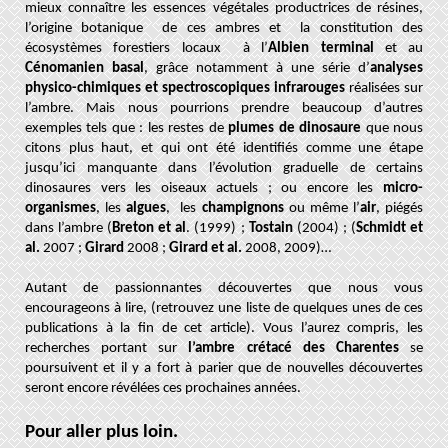
mieux connaître les essences végétales productrices de résines,
l’origine botanique de ces ambres et la
constitution des
écosystèmes forestiers locaux à l’
Albien terminal
et au
Cénomanien basal
, grâce notamment à une série d’
analyses
physico-chimiques et spectroscopiques infrarouges
réalisées sur
l’ambre. Mais nous pourrions prendre beaucoup d’autres
exemples tels que : les restes de
plumes de dinosaure
que nous
citons plus haut, et qui ont été identifiés comme une étape
jusqu’ici manquante dans l’évolution graduelle de certains
dinosaures vers les oiseaux actuels ; ou encore les
micro-
organismes
, les
algues
, les
champignons
ou même l’
air
, piégés
dans l’ambre (
Breton et al
. (1999) ;
Tostain
(2004) ; (
Schmidt et
al.
2007 ;
Girard
2008 ;
Girard et al.
2008, 2009)…
Autant de passionnantes découvertes que nous vous
encourageons à lire, (retrouvez une liste de quelques unes de ces
publications à la fin de cet article). Vous l’aurez compris, les
recherches portant sur
l’ambre crétacé des Charentes
se
poursuivent et il y a fort à parier que de nouvelles découvertes
seront encore révélées ces prochaines années
.
Pour aller plus loin.