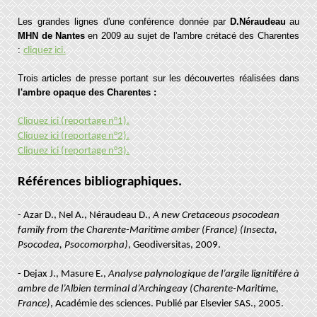
Les grandes lignes d'une conférence donnée par
D.Néraudeau
au
MHN de Nantes
en 2009 au sujet de l'ambre crétacé des Charentes
:
cliquez ici.
Trois articles de presse portant sur les découvertes réalisées dans
l'ambre opaque des Charentes :
Cliquez ici (reportage n°1).
Cliquez ici (reportage n°2).
Cliquez ici (reportage n°3).
Références bibliographiques.
- Azar D., Nel A., Néraudeau D.,
A new Cretaceous psocodean
family from the Charente-Maritime amber (France) (Insecta,
Psocodea, Psocomorpha)
, Geodiversitas, 2009.
- Dejax J., Masure E.,
Analyse palynologique de l’argile lignitifère à
ambre de l’Albien terminal d’Archingeay (Charente-Maritime,
France)
, Académie des sciences. Publié par Elsevier SAS., 2005.