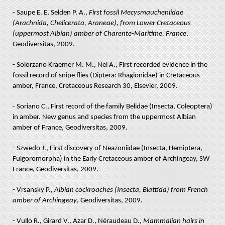
- Saupe E. E, Selden P. A.,
First fossil Mecysmaucheniidae
(Arachnida, Chelicerata, Araneae), from Lower Cretaceous
(uppermost Albian) amber of Charente-Maritime, France
,
Geodiversitas, 2009.
- Solorzano Kraemer M. M., Nel A., First recorded evidence in the
fossil record of snipe flies (Diptera: Rhagionidae) in Cretaceous
amber, France, Cretaceous Research 30, Elsevier, 2009.
- Soriano C., First record of the family Belidae (Insecta, Coleoptera)
in amber. New genus and species from the uppermost Albian
amber of France, Geodiversitas, 2009.
- Szwedo J., First discovery of Neazoniidae (Insecta, Hemiptera,
Fulgoromorpha) in the Early Cretaceous amber of Archingeay, SW
France, Geodiversitas, 2009.
- Vrsansky P.,
Albian cockroaches (Insecta, Blattida) from French
amber of Archingeay
, Geodiversitas, 2009.
- Vullo R., Girard V., Azar D., Néraudeau D.,
Mammalian hairs in