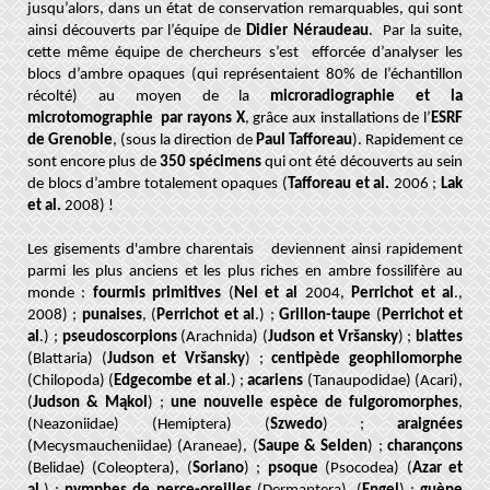
jusqu’alors, dans un état de conservation remarquables, qui sont
ainsi découverts par l’équipe de
Didier Néraudeau
. Par la suite,
cette même équipe de chercheurs s’est efforcée d’analyser les
blocs d’ambre opaques (qui représentaient 80% de l’échantillon
récolté) au moyen de la
microradiographie et la
microtomographie par rayons X
, grâce aux installations de l’
ESRF
de Grenoble
, (sous la direction de
Paul Tafforeau
). Rapidement ce
sont encore plus de
350 spécimens
qui ont été découverts au sein
de blocs d’ambre totalement opaques (
Tafforeau et al.
2006 ;
Lak
et al.
2008)
!
Les gisements d'ambre charentais
deviennent ainsi rapidement
parmi les plus anciens et les plus riches en ambre fossilifère au
monde :
fourmis primitives
(
Nel et al
2004,
Perrichot et al
.,
2008) ;
punaises
, (
Perrichot et al
.) ;
Grillon-taupe
(
Perrichot et
al
.) ;
pseudoscorpions
(Arachnida) (
Judson et Vršansky
) ;
blattes
(Blattaria) (
Judson et Vršansky
) ;
centipède geophilomorphe
(Chilopoda) (
Edgecombe et al
.) ;
acariens
(Tanaupodidae) (Acari),
(
Judson & Mąkol
) ;
une nouvelle espèce de fulgoromorphes
,
(Neazoniidae) (Hemiptera) (
Szwedo
) ;
araignées
(Mecysmaucheniidae) (Araneae), (
Saupe & Selden
) ;
charançons
(Belidae) (Coleoptera), (
Soriano
) ;
psoque
(Psocodea) (
Azar et