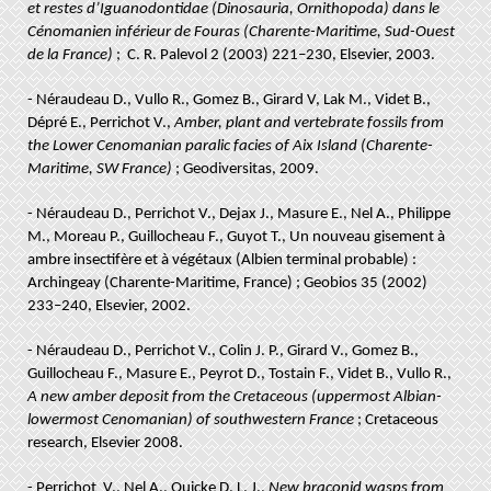
et restes d’Iguanodontidae (Dinosauria, Ornithopoda) dans le
Cénomanien inférieur de Fouras (Charente-Maritime, Sud-Ouest
de la France)
; C. R. Palevol 2 (2003) 221–230, Elsevier, 2003.
- Néraudeau D., Vullo R., Gomez B., Girard V, Lak M., Videt B.,
Dépré E., Perrichot V.,
Amber, plant and vertebrate fossils from
the Lower Cenomanian paralic facies of Aix Island (Charente-
Maritime, SW France)
; Geodiversitas, 2009.
- Néraudeau D., Perrichot V., Dejax J., Masure E., Nel A., Philippe
M., Moreau P., Guillocheau F., Guyot T., Un nouveau gisement à
ambre insectifère et à végétaux (Albien terminal probable) :
Archingeay (Charente-Maritime, France) ; Geobios 35 (2002)
233–240, Elsevier, 2002.
- Néraudeau D., Perrichot V., Colin J. P., Girard V., Gomez B.,
Guillocheau F., Masure E., Peyrot D., Tostain F., Videt B., Vullo R.,
A new amber deposit from the Cretaceous (uppermost Albian-
lowermost Cenomanian) of southwestern France
; Cretaceous
research, Elsevier 2008.
- Perrichot V., Nel A., Quicke D. L. J.,
New braconid wasps from