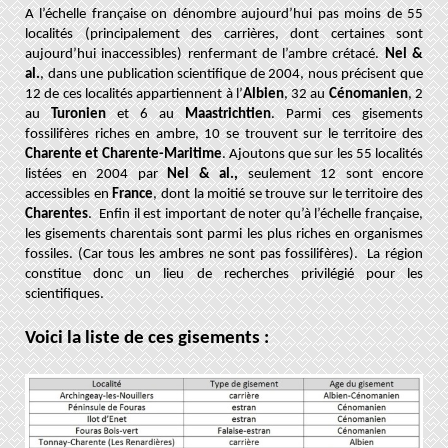
A l’échelle française on dénombre aujourd’hui pas moins de 55
localités (principalement des carrières, dont certaines sont
aujourd’hui inaccessibles) renfermant de l’ambre crétacé.
Nel &
al.
, dans une publication scientifique de 2004, nous précisent que
12 de ces localités appartiennent à l’
Albien
, 32 au
Cénomanien
, 2
au
Turonien
et 6 au
Maastrichtien
. Parmi ces gisements
fossilifères riches en ambre, 10 se trouvent sur le territoire des
Charente et Charente-Maritime
. Ajoutons que sur les 55 localités
listées en 2004 par
Nel & al.,
seulement 12 sont encore
accessibles en
France
, dont la moitié se trouve sur le territoire des
Charentes
. Enfin il est important de noter qu’à l’échelle française,
les gisements charentais sont parmi les plus riches en organismes
fossiles. (Car tous les ambres ne sont pas fossilifères). La région
constitue donc un lieu de recherches privilégié pour les
scientifiques
.
Voici la liste de ces gisements :