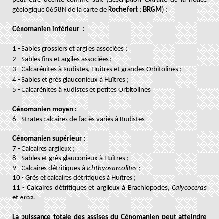
peut être décrite comme suit (description extraite de la notice
géologique 0658N de la carte de
Rochefort
;
BRGM
) :
Cénomanien inférieur :
1 - Sables grossiers et argiles associées ;
2 - Sables fins et argiles associées ;
3 - Calcarénites à Rudistes, Huîtres et grandes Orbitolines ;
4 - Sables et grès glauconieux à Huîtres ;
5 - Calcarénites à Rudistes et petites Orbitolines
Cénomanien moyen :
6 - Strates calcaires de faciès variés à Rudistes
Cénomanien supérieur :
7 - Calcaires argileux ;
8 - Sables et grès glauconieux à Huîtres ;
9 - Calcaires détritiques à
Ichthyosarcolites ;
10 - Grès et calcaires détritiques à Huîtres ;
11 - Calcaires détritiques et argileux à Brachiopodes,
Calycoceras
et
Arca.
La puissance totale des assises du Cénomanien peut atteindre