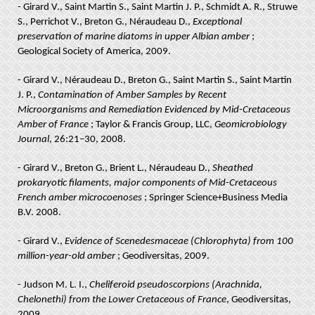
- Girard V., Saint Martin S., Saint Martin J. P., Schmidt A. R., Struwe
S., Perrichot V., Breton G., Néraudeau D.,
Exceptional
preservation of marine diatoms in upper Albian amber
;
Geological Society of America, 2009.
- Girard V., Néraudeau D., Breton G., Saint Martin S., Saint Martin
J. P.,
Contamination of Amber Samples by Recent
Microorganisms and Remediation Evidenced by Mid-Cretaceous
Amber of France
; Taylor & Francis Group, LLC,
Geomicrobiology
Journal
, 26:21–30, 2008.
- Girard V., Breton G., Brient L., Néraudeau D.,
Sheathed
prokaryotic filaments, major components of Mid-Cretaceous
French amber microcoenoses
; Springer Science+Business Media
B.V. 2008.
- Girard V.,
Evidence of Scenedesmaceae (Chlorophyta) from 100
million-year-old amber
; Geodiversitas, 2009.
- Judson M. L. I.,
Cheliferoid pseudoscorpions (Arachnida,
Chelonethi) from the Lower Cretaceous of France
, Geodiversitas,
2009.