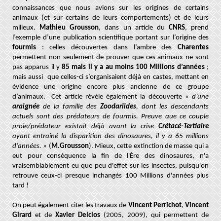
connaissances que nous avions sur les origines de certains
animaux (et sur certains de leurs comportements) et de leurs
milieux.
Mathieu Grousson
, dans un article du
CNRS
, prend
l’exemple d’une publication scientifique portant sur l’origine des
fourmis
: celles découvertes dans l’ambre des
Charentes
permettent non seulement de prouver que ces animaux ne sont
pas apparus il y
85 mais il y a au moins 100 Millions d’années
;
mais aussi que celles-ci s’organisaient déjà en castes, mettant en
évidence une origine encore plus ancienne de ce groupe
d’animaux. Cet article révèle également la découverte
« d’une
araignée
de la famille des
Zoodariides
, dont les descendants
actuels sont des prédateurs de fourmis. Preuve que ce couple
proie/prédateur existait déjà avant la crise
Crétacé-Tertiaire
ayant entraîné la disparition des dinosaures, il y a 65 millions
d’années. »
(
M.Grousson
). Mieux, cette extinction de masse qui a
eut pour conséquence la fin de l'Ère des dinosaures, n'a
vraisemblablement eu que peu d'effet sur les insectes, puisqu'on
retrouve ceux-ci presque inchangés 100 Millions d'années plus
tard !
On peut également citer les travaux de
Vincent
Perrichot
,
Vincent
Girard
et de
Xavier Delclos
(2005, 2009), qui permettent de