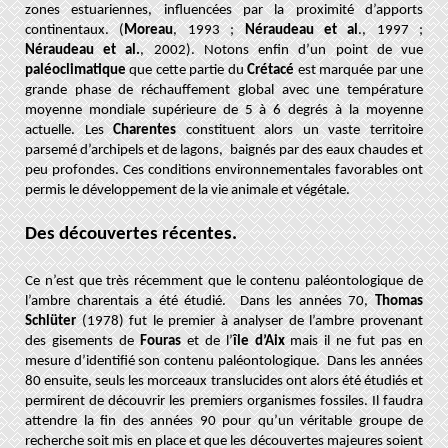
zones estuariennes, influencées par la proximité d’apports
continentaux. (
Moreau
, 1993 ;
Néraudeau et al
., 1997 ;
Néraudeau et al.
, 2002). Notons enfin d’un point de vue
paléoclimatique
que cette partie du
Crétacé
est marquée par une
grande phase de réchauffement global avec une température
moyenne mondiale supérieure de 5 à 6 degrés à la moyenne
actuelle. Les
Charentes
constituent alors un vaste territoire
parsemé d’archipels et de lagons, baignés par des eaux chaudes et
peu profondes. Ces conditions environnementales favorables ont
permis le développement de la vie animale et végétale.
Des découvertes récentes.
Ce n’est que très récemment que le contenu paléontologique de
l’ambre charentais a été étudié. Dans les années 70,
Thomas
Schlüter
(1978) fut le premier à analyser de l’ambre provenant
des gisements de
Fouras
et de l’
île d’Aix
mais il ne fut pas en
mesure d’identifié son contenu paléontologique. Dans les années
80 ensuite, seuls les morceaux translucides ont alors été étudiés et
permirent de découvrir les premiers organismes fossiles. Il faudra
attendre la fin des années 90 pour qu’un véritable groupe de
recherche soit mis en place et que les découvertes majeures soient