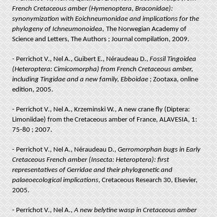
French Cretaceous amber (Hymenoptera, Braconidae):
synonymization with Eoichneumonidae and implications for the
phylogeny of Ichneumonoidea
,
The Norwegian Academy of
Science and Letters, The Authors ; Journal compilation, 2009.
- Perrichot V., Nel A., Guibert E., Néraudeau D.,
Fossil Tingoidea
(Heteroptera: Cimicomorpha) from French Cretaceous amber,
including Tingidae and a new family, Ebboidae
; Zootaxa, online
edition, 2005.
- Perrichot V., Nel A., Krzeminski W., A new crane fly (Diptera:
Limoniidae) from the Cretaceous amber of France, ALAVESIA, 1:
75-80 ; 2007.
- Perrichot V., Nel A., Néraudeau D.,
Gerromorphan bugs in Early
Cretaceous French amber (Insecta: Heteroptera): first
representatives of Gerridae and their phylogenetic and
palaeoecological implications
, Cretaceous Research 30, Elsevier,
2005.
- Perrichot V., Nel A.,
A new belytine wasp in Cretaceous amber