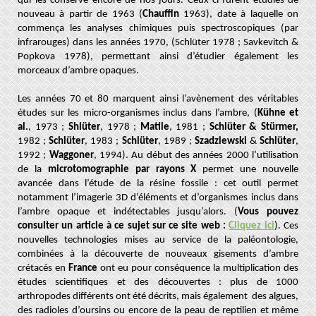
qui les conserve encore de nos jours. Ceux-ci furent étudiés de
nouveau à partir de 1963 (
Chauffin
1963), date à laquelle on
commença les analyses chimiques puis spectroscopiques (par
infrarouges) dans les années 1970, (Schlüter 1978 ; Savkevitch &
Popkova 1978), permettant ainsi d’étudier également les
morceaux d’ambre opaques.
Les années 70 et 80 marquent ainsi l’avènement des véritables
études sur les micro-organismes inclus dans l’ambre, (
Kühne et
al.
, 1973 ;
Shlüter
, 1978 ;
Matile
, 1981 ;
Schlüter & Stürmer,
1982 ;
Schlüter
, 1983 ;
Schlüter
, 1989 ;
Szadziewski
&
Schlüter
,
1992 ;
Waggoner
, 1994).
Au début des années 2000 l’utilisation
de la
microtomographie par rayons X
permet une nouvelle
avancée dans l’étude de la résine fossile : cet outil permet
notamment l’imagerie 3D d’éléments et d’organismes inclus dans
l’ambre opaque et indétectables jusqu’alors. (
Vous pouvez
consulter un article à ce sujet sur ce site web :
Cliquez ici
). Ces
nouvelles technologies mises au service de la paléontologie,
combinées à la découverte de nouveaux gisements d’ambre
crétacés en
France
ont eu pour conséquence la multiplication des
études scientifiques et des découvertes : plus de 1000
arthropodes différents ont été décrits, mais également des algues,
des radioles d’oursins ou encore de la peau de reptilien et même