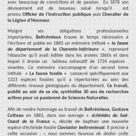
avec beaucoup de convictions et de passion. En 1878 son
dévouement est de nouveau salué lorsqu’il est
promu
Officier de l’instruction publique
puis
Chevalier de
la Légion d’Honneur.
Malgré ses obligations professionnelles
importantes,
Beltrémieux
trouve le temps nécessaire à
l’écriture et publie en 1883 un mémoire intitulé
« la faune
du département de la Charente-inférieure »
, reprenant
l’ébauche qu’il avait éditée dans les années 1860s et dans
lequel il dresse un tableau exhaustif de 1724 espèces
vivantes. Ce mémoire s’accompagne d’un second tome
intitulé
« La faune fossile »
consacré spécifiquement aux
1323 espèces fossiles qu’il a répertoriées au sein des
différents niveaux géologiques du département.
Ce travail,
publié au soir de sa vie, synthétise 30 ans de recherches
actives pour ce passionné de Sciences Naturelles.
Afin de rendre hommage au travail de
Beltrémieux, Gustave
Cotteau
en 1883, dans son ouvrage
« échinides du Sud-
Ouest de la France »,
décide de baptiser une nouvelle
espèce d’échinide fossile
Claviaster beltremieuxi
. Il précise à
cette occasion :
« nous sommes heureux de dédier cette