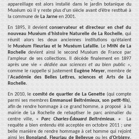
appareillage est alors installé dans le jardin botanique du
Muséum où il y reste plus d’un siècle avant d’être restitué à
la commune de
La Jarne
en 2001.
En 1895, il devient
conservateur et directeur en chef du
nouveau Muséum d’histoire Naturelle de La Rochelle
, qui
réunit alors les deux anciennes institutions qu’étaient
le
Muséum Fleuriau et le Muséum Lafaille
. Le
MHN de La
Rochelle
devient ainsi le second Muséum de France par
l’ampleur de ses collections. Il décède finalement en 1897
après une vie
« dédiée aux sciences et au bien public »
,
comme le rappelle si justement
Eugène Meyer
, membre de
l’
Académie des Belles Lettres, sciences et Arts de La
Rochelle
.
En 2010, le
comité de quartier de La Genette
(qui compte
parmi ses membres
Emmanuel Beltrémieux, son petit-fils
),
afin de rendre hommage à ce grand homme, a proposé à la
mairie de La Rochelle de rebaptiser le parc animalier du
centre ville, «
Parc Charles-Édouard Beltrémieux. »
La
requête a bien entendu été acceptée en octobre 2011 ; une
belle manière de rendre hommage à cet homme qui rejoint
ainsi les
Bonpland, Fleuriau de Bellevue
ou les
d’Orbigny
,