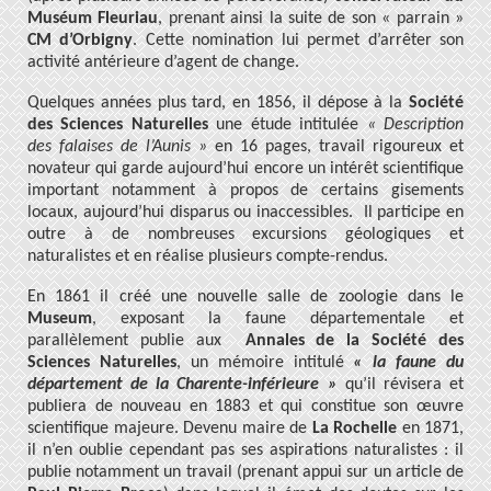
Muséum Fleuriau
, prenant ainsi la suite de son « parrain »
CM d’Orbigny
. Cette nomination lui permet d’arrêter son
activité antérieure d’agent de change.
Quelques années plus tard, en 1856, il dépose à la
Société
des Sciences Naturelles
une étude intitulée
« Description
des falaises de l’Aunis »
en 16 pages, travail rigoureux et
novateur qui garde aujourd’hui encore un intérêt scientifique
important notamment à propos de certains gisements
locaux, aujourd’hui disparus ou inaccessibles. Il participe en
outre à de nombreuses excursions géologiques et
naturalistes et en réalise plusieurs compte-rendus.
En 1861 il créé une nouvelle salle de zoologie dans le
Museum
, exposant la faune départementale et
parallèlement publie aux
Annales de la Société des
Sciences Naturelles
, un mémoire intitulé
« la faune du
département de la Charente-inférieure »
qu’il révisera et
publiera de nouveau en 1883 et qui constitue son œuvre
scientifique majeure. Devenu maire de
La Rochelle
en 1871,
il n’en oublie cependant pas ses aspirations naturalistes : il
publie notamment un travail (prenant appui sur un article de