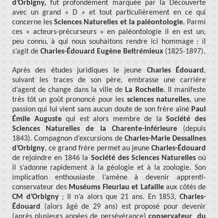
d’Orbigny,
fut profondément marquée par la Découverte
avec un grand « D » et tout particulièrement en ce qui
concerne les
Sciences Naturelles et la paléontologie
. Parmi
ces « acteurs-précurseurs » en paléontologie il en est un,
peu connu, à qui nous souhaitons rendre ici hommage : il
s’agit de
Charles-Édouard Eugène Beltrémieux
(1825-1897).
Après des études juridiques le jeune
Charles Édouard
,
suivant les traces de son père, embrasse une carrière
d’agent de change dans la ville de
La Rochelle
. Il manifeste
très tôt un goût prononcé pour les
sciences naturelles
, une
passion qui lui vient sans aucun doute de son frère aîné
Paul
Émile Auguste
qui est alors membre de la
Société des
Sciences Naturelles de la Charente-inférieure
(depuis
1843). Compagnon d’excursions de
Charles-Marie Dessalines
d’Orbigny
, ce grand frère permet au jeune
Charles-Édouard
de rejoindre en 1846 la
Société des Sciences Naturelles
où
il s’adonne rapidement à la géologie et à la zoologie. Son
implication enthousiaste l’amène à devenir apprenti-
conservateur des
Muséums Fleuriau et Lafaille
aux côtés de
CM d’Orbigny
; Il n’a alors que 21 ans. En 1853,
Charles-
Édouard
(alors âgé de 29 ans) est proposé pour devenir
(après plusieurs années de persévérance)
conservateur du