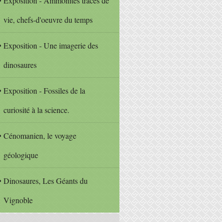
Exposition - Ammonites traces de
vie, chefs-d'oeuvre du temps
Exposition - Une imagerie des
dinosaures
Exposition - Fossiles de la
curiosité à la science.
Cénomanien, le voyage
géologique
Dinosaures, Les Géants du
Vignoble