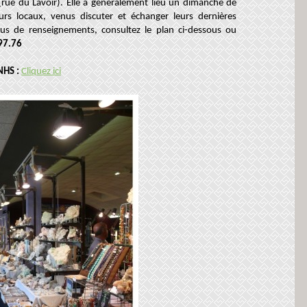
rue du Lavoir). Elle a généralement lieu un dimanche de
neurs locaux, venus discuter et échanger leurs dernières
lus de renseignements, consultez le plan ci-dessous ou
97.76
SNHS :
Cliquez ici