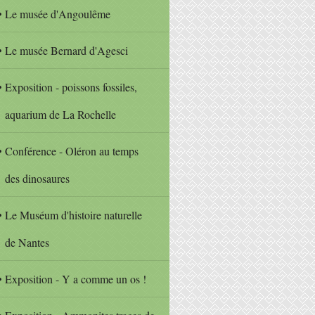
Le musée d'Angoulême
Le musée Bernard d'Agesci
Exposition - poissons fossiles,
aquarium de La Rochelle
Conférence - Oléron au temps
des dinosaures
Le Muséum d'histoire naturelle
de Nantes
Exposition - Y a comme un os !