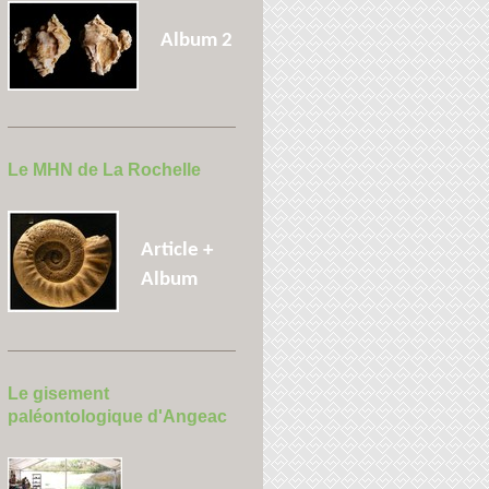
Album 2
Le MHN de La Rochelle
Article +
Album
Le gisement
paléontologique d'Angeac