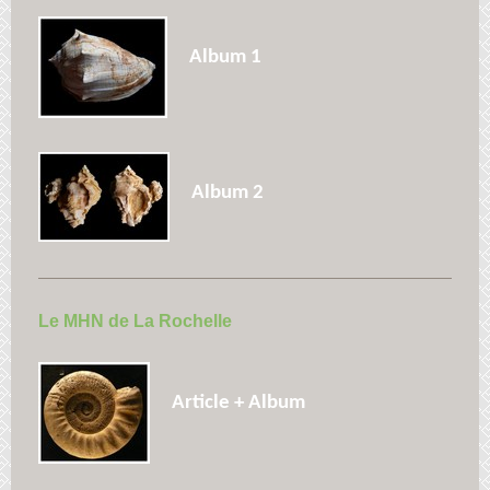
Album 1
Album 2
Le MHN de La Rochelle
Article + Album