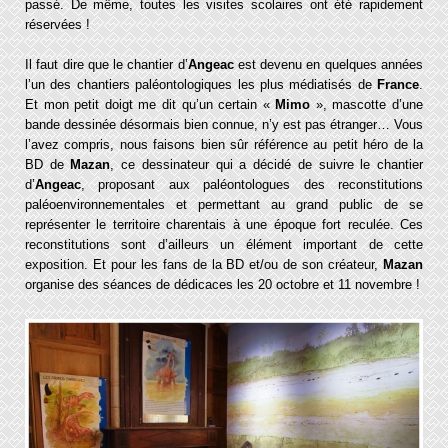
passé. De même, toutes les visites scolaires ont été rapidement
réservées
!
Il faut dire que le chantier d’
Angeac
est devenu en quelques années
l’un des chantiers paléontologiques les plus médiatisés de
France
.
Et mon petit doigt me dit qu’un certain «
Mimo
», mascotte d’une
bande dessinée désormais bien connue, n’y est pas étranger… Vous
l’avez compris, nous faisons bien sûr référence au petit héro de la
BD de
Mazan
, ce dessinateur qui a décidé de suivre le chantier
d’
Angeac
, proposant aux paléontologues des reconstitutions
paléoenvironnementales et permettant au grand public de se
représenter le territoire charentais à une époque fort reculée. Ces
reconstitutions sont d’ailleurs un élément important de cette
exposition. Et pour les fans de la BD et/ou de son créateur,
Mazan
organise des séances de dédicaces les 20 octobre et 11 novembre !