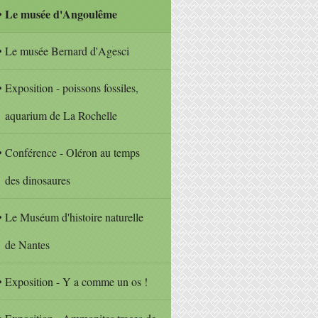
Le musée d'Angoulême
Le musée Bernard d'Agesci
Exposition - poissons fossiles,
aquarium de La Rochelle
Conférence - Oléron au temps
des dinosaures
Le Muséum d'histoire naturelle
de Nantes
Exposition - Y a comme un os !