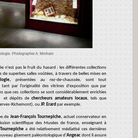
éologie. Photographie A. Morhain
n'est pas le fruit du hasard : les différentes collections
de superbes salles voûtées, à travers de belles mises en
ogie,
présentées au rez-de-chaussée, sont tout
tant par l'originalité des vitrines d'exposition que par
ons que ces collections se sont considérablement enrichies
ns et dépôts de
chercheurs amateurs locaux
, tels que
herves-Richemont), ou
JP. Erard
par exemple
.
ipe de
Jean-François Tournepiche
, actuel conservateur en
ion scientifique des Musées de france, enseignant à
 Tournepiche
a été relativement médiatisé ces dernières
nouveau gisement paléontologique d’
Angeac
dont il assure