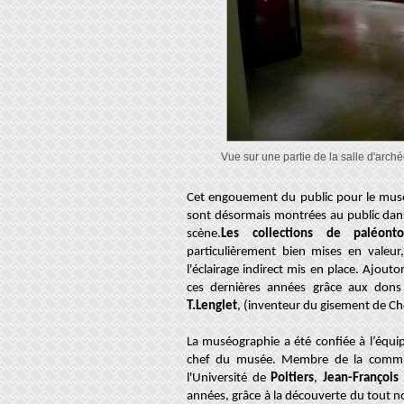
Vue sur une partie de la salle d'arch
Cet engouement du public pour le musée 
sont désormais montrées au public dans 
scène.
Les collections de paléontol
particulièrement bien mises en valeur, 
l'éclairage indirect mis en place. Ajout
ces dernières années grâce aux do
T.Lenglet
, (inventeur du gisement de C
La muséographie a été confiée à l’équ
chef du musée.
Membre de la commiss
l'Université de
Poitiers
,
Jean-François
années, grâce à la découverte du tout 