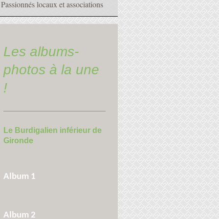
Passionnés locaux et associations
Les albums-
photos à la une
!
Le Burdigalien inférieur de
Gironde
Album 1
Album 2