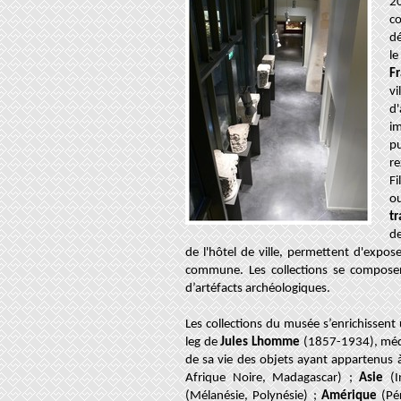
2
co
d
l
Fr
vi
d
im
p
re
Fi
o
t
de
de l'hôtel de ville, permettent d'expo
commune. Les collections se composen
d’artéfacts archéologiques.
Les collections du musée s’enrichissen
leg de
Jules Lhomme
(1857-1934), mé
de sa vie des objets ayant appartenus 
Afrique Noire, Madagascar) ;
Asie
(I
(Mélanésie, Polynésie) ;
Amérique
(Pér