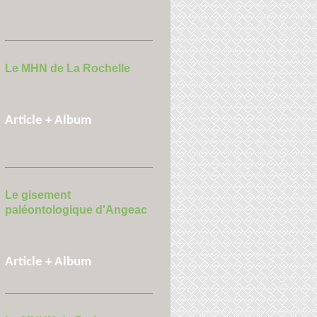
Le MHN de La Rochelle
Article + Album
Le gisement
paléontologique d'Angeac
Article + Album