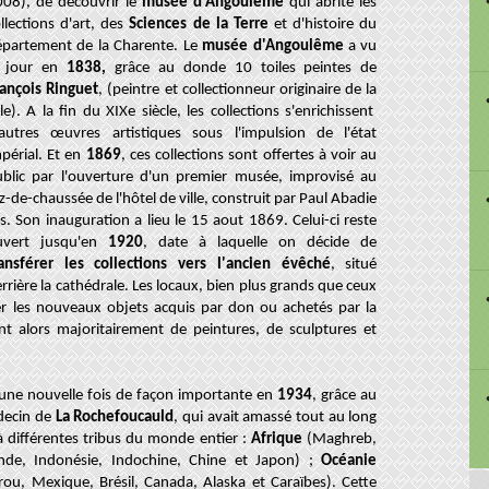
008), de découvrir le
musée d'Angoulême
qui abrite les
llections d'art, des
Sciences de la Terre
et d'histoire du
épartement de la Charente.
Le
musée d'Angoulême
a vu
e jour en
1838,
grâce au don
de 10 toiles peintes de
ançois Ringuet
, (peintre et collectionneur originaire de la
lle). A la fin du XIXe siècle, les collections s'enrichissent
'autres œuvres artistiques sous l'impulsion de l'état
périal. Et en
1869
, ces collections sont offertes à voir au
ublic par l'ouverture d'un premier musée, improvisé au
z-de-chaussée de l'hôtel de ville, construit par
Paul Abadie
ls
. Son inauguration a lieu le 15 aout 1869. Celui-ci reste
uvert jusqu'en
1920
, date à laquelle on décide de
ransférer les collections vers l'ancien évêché
, situé
rrière la cathédrale. Les locaux, bien plus grands que ceux
ser les nouveaux objets acquis par don ou achetés par la
t alors majoritairement de
peintures, de sculptures et
t une nouvelle fois de façon importante en
1934
, grâce au
decin de
La Rochefoucauld
, qui avait amassé tout au long
à différentes tribus du monde entier :
Afrique
(Maghreb,
nde, Indonésie, Indochine, Chine et Japon) ;
Océanie
ou, Mexique, Brésil, Canada, Alaska et Caraïbes). Cette