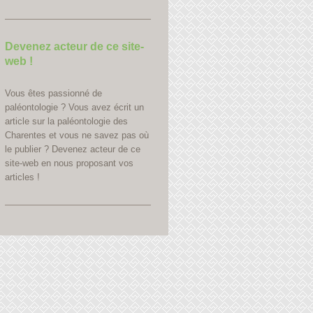
Devenez acteur de ce site-
web !
Vous êtes passionné de
paléontologie ? Vous avez écrit un
article sur la paléontologie des
Charentes et vous ne savez pas où
le publier ? Devenez acteur de ce
site-web en nous proposant vos
articles !