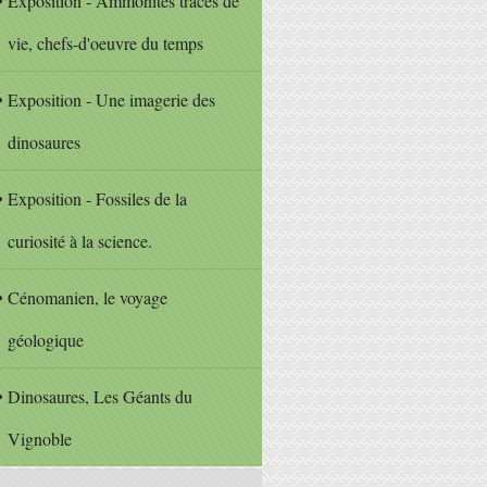
Exposition - Ammonites traces de
vie, chefs-d'oeuvre du temps
Exposition - Une imagerie des
dinosaures
Exposition - Fossiles de la
curiosité à la science.
Cénomanien, le voyage
géologique
Dinosaures, Les Géants du
Vignoble