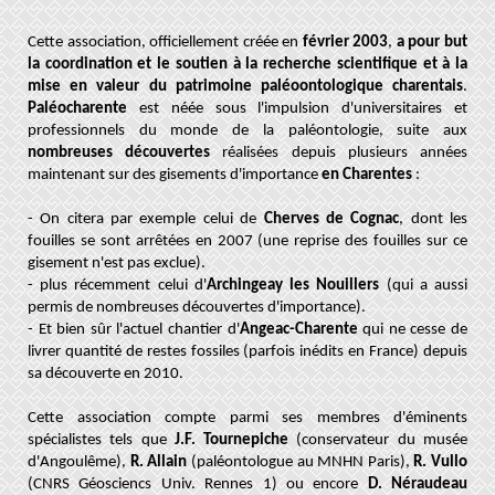
Cette association, officiellement créée en
février 2003
,
a pour but
la coordination et le soutien à la recherche scientifique et à la
mise en valeur du patrimoine paléoontologique charentais
.
Paléocharente
est néée sous l'impulsion d'universitaires et
professionnels du monde de la paléontologie, suite aux
nombreuses découvertes
réalisées depuis plusieurs années
maintenant sur des gisements d'importance
en Charentes
:
- On citera par exemple celui de
Cherves de Cognac
, dont les
fouilles se sont arrêtées en 2007 (une reprise des fouilles sur ce
gisement n'est pas exclue).
- plus récemment celui d'
Archingeay les Nouillers
(qui a aussi
permis de nombreuses découvertes d'importance).
- Et bien sûr l'actuel chantier d'
Angeac-Charente
qui ne cesse de
livrer quantité de restes fossiles (parfois inédits en France) depuis
sa découverte en 2010.
Cette association compte parmi ses membres d'éminents
spécialistes tels que
J.F. Tournepiche
(conservateur du musée
d'Angoulême),
R. Allain
(paléontologue au MNHN Paris),
R. Vullo
(CNRS Géosciencs Univ. Rennes 1) ou encore
D. Néraudeau