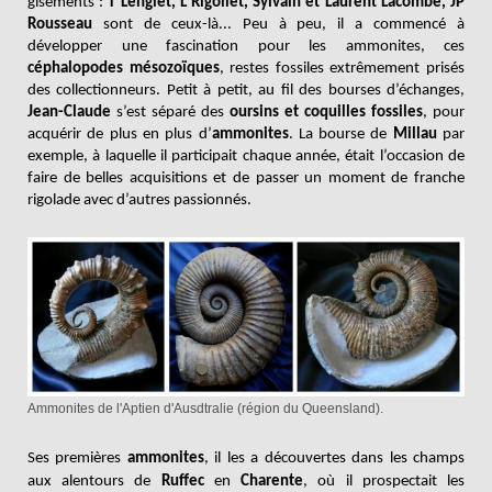
gisements :
T Lenglet, L Rigollet, Sylvain et Laurent Lacombe, JP
Rousseau
sont de ceux-là... Peu à peu, il a commencé à
développer une fascination pour les ammonites, ces
céphalopodes mésozoïques
, restes fossiles extrêmement prisés
des collectionneurs. Petit à petit, au fil des bourses d’échanges,
Jean-Claude
s’est séparé des
oursins et coquilles fossiles
, pour
acquérir de plus en plus d’
ammonites
. La bourse de
Millau
par
exemple, à laquelle il participait chaque année, était l’occasion de
faire de belles acquisitions et de passer un moment de franche
rigolade avec d’autres passionnés
.
Ammonites de l'Aptien d'Ausdtralie (région du Queensland).
Ses premières
ammonites
, il les a découvertes dans les champs
aux alentours de
Ruffec
en
Charente
, où il prospectait les