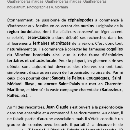
Gauthiericeras margae, Gauthiericeras margae, Gauthiericeras
nouelanum. Photographies A. Morhain
Étonnamment, ce passionné de
céphalopodes
a commencé à
s'intéresser aux fossiles en collectant des
oursins
. Originaire de la
région bordelaise
, dont il a d'ailleurs conservé un léger accent
ensoleillé,
Jean-Claude
a donc débuté ses recherches dans les
affleurements
tertiaires et crétacés
de la région. C’est donc tout
naturellement qu’il a commencé à collecter les fameuses
coquilles
du Miocène bordelais
ainsi que la riche faune d’
échinides
tertiaires et crétacés locale
. Pour la plupart, les gisements de ses
débuts sont aujourd’hui devenus des réserves ou ont tout
simplement disparus en raison de l’urbanisation croissante. Parmi
ceux-ci on pourrait citer :
Saucats, le Peloua,
C
ouquèques, Saint-
Médard, Blaye, ou encore Saint-Palais sur mer
en
Charente-
Maritime
, et bien sûr la vaste campagne charentaise (
Barbezieux,
Ruffec
, etc)...
Au fil des rencontres,
Jean-Claude
s’est ouvert à la paléontologie
dans son ensemble et a commencé à se documenter. Au début, il
ne faisait partie d’aucune association mais il s’était constitué un
groupe de copains avec lesquels il partait à la découverte de