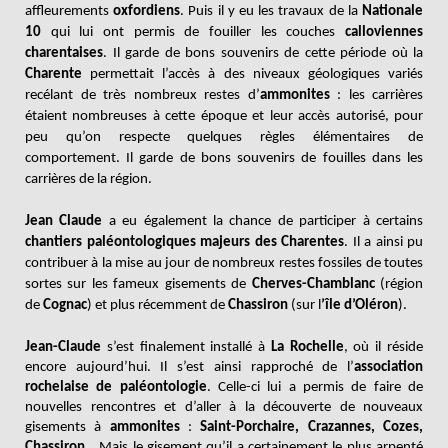
affleurements
oxfordiens
. Puis il y eu les travaux de la
Nationale
10
qui lui ont permis de fouiller les couches
calloviennes
charentaises
. Il garde de bons souvenirs de cette période où la
Charente
permettait l’accès à des niveaux géologiques variés
recélant de très nombreux restes d’
ammonites
: les carrières
étaient nombreuses à cette époque et leur accès autorisé, pour
peu qu’on respecte quelques règles élémentaires de
comportement. Il garde de bons souvenirs de fouilles dans les
carrières de la région.
Jean Claude
a eu également la chance de participer à certains
chantiers paléontologiques majeurs des Charentes
. Il a ainsi pu
contribuer à la mise au jour de nombreux restes fossiles de toutes
sortes sur les fameux gisements de
Cherves-Chamblanc
(région
de
Cognac
) et plus récemment de
Chassiron
(sur l
’île d’Oléron
).
Jean-Claude
s’est finalement installé à
La Rochelle
, où il réside
encore aujourd’hui. Il s’est ainsi rapproché de l’
association
rochelaise de paléontologie
. Celle-ci lui a permis de faire de
nouvelles rencontres et d’aller à la découverte de nouveaux
gisements à
ammonites
:
Saint-Porchaire, Crazannes, Cozes,
Chassiron
… Mais le gisement qu’il a certainement le plus arpenté