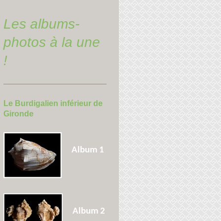
Les albums-
photos à la une
!
Le Burdigalien inférieur de
Gironde
Album 1
Album 2