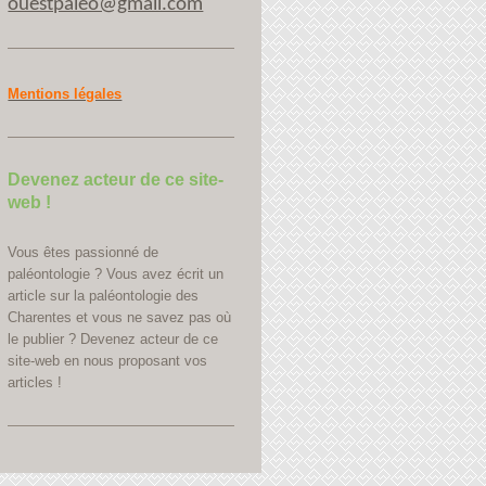
ouestpaleo@gmail.com
Mentions légales
Devenez acteur de ce site-
web !
Vous êtes passionné de
paléontologie ? Vous avez écrit un
article sur la paléontologie des
Charentes et vous ne savez pas où
le publier ? Devenez acteur de ce
site-web en nous proposant vos
articles !