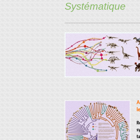
Systématique
A
l
R
s
t