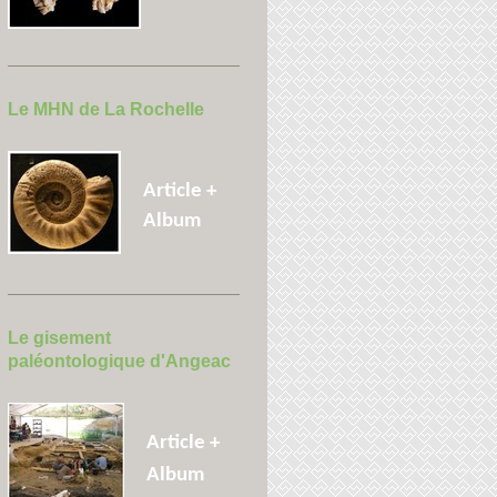
Le MHN de La Rochelle
Article +
Album
Le gisement
paléontologique d'Angeac
Article +
Album