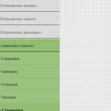
Échinodermes tertiaires
Échinodermes crétacés
Échinodermes jurassiques
Ammonites crétacées
Campanien
Santonien
Coniacien
Turonien
Cénomanien