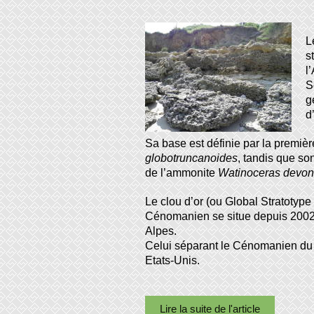
L
s
l
S
g
d
Sa base est définie par la premiè
globotruncanoides
, tandis que s
de l’ammonite
Watinoceras devo
Le clou d’or (ou Global Stratotype
Cénomanien se situe depuis 2002 
Alpes.
Celui séparant le Cénomanien du 
Etats-Unis.
Lire la suite de l'article