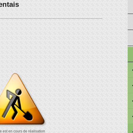
entais
e est en cours de réalisation