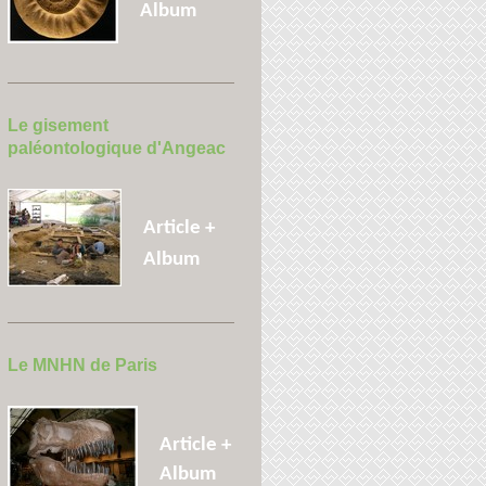
Album
Le gisement
paléontologique d'Angeac
Article +
Album
Le MNHN de Paris
Article +
Album