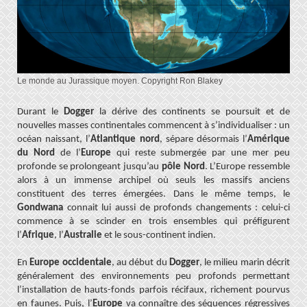
Le monde au Jurassique moyen. Copyright Ron Blakey
Durant le
Dogger
la dérive des continents se poursuit et de
nouvelles masses continentales commencent à s’individualiser : un
océan naissant, l’
Atlantique nord
, sépare désormais l’
Amérique
du Nord
de l’
Europe
qui reste submergée par une mer peu
profonde se prolongeant jusqu’au
pôle Nord
. L’Europe ressemble
alors à un immense archipel où seuls les massifs anciens
constituent des terres émergées. Dans le même temps, le
Gondwana
connait lui aussi de profonds changements : celui-ci
commence à se scinder en trois ensembles qui préfigurent
l’
Afrique
, l’
Australie
et le sous-continent indien.
En
Europe occidentale
, au début du
Dogger
, le milieu marin décrit
généralement des environnements peu profonds permettant
l’installation de hauts-fonds parfois récifaux, richement pourvus
en faunes. Puis, l’
Europe
va
connaître des séquences régressives