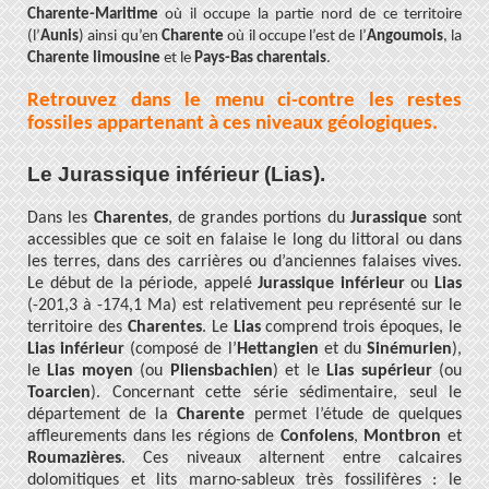
Charente-Maritime
où il occupe la partie nord de ce territoire
(l’
Aunis
) ainsi qu’en
Charente
où il occupe l’est de l’
Angoumois
, la
Charente
limousine
et le
Pays-Bas charentais
.
Retrouvez dans le menu ci-contre les restes
fossiles appartenant à ces niveaux géologiques.
Le Jurassique inférieur (Lias).
Dans les
Charentes
, de grandes portions du
Jurassique
sont
accessibles que ce soit en falaise le long du littoral ou dans
les terres, dans des carrières ou d’anciennes falaises vives.
Le début de la période, appelé
Jurassique inférieur
ou
Lias
(-201,3 à -174,1 Ma) est relativement peu représenté sur le
territoire des
Charentes
.
Le
Lias
comprend trois époques, le
Lias inférieur
(composé de l’
Hettangien
et du
Sinémurien
),
le
Lias moyen
(ou
Pliensbachien
) et le
Lias supérieur
(ou
Toarcien
). Concernant cette série sédimentaire, seul le
département de la
Charente
permet l’étude de quelques
affleurements dans les régions de
Confolens
,
Montbron
et
Roumazières
. Ces niveaux alternent entre calcaires
dolomitiques et lits marno-sableux très fossilifères : le