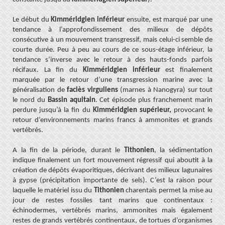
Le début du
Kimméridgien inférieur
ensuite, est marqué par une
tendance à l’approfondissement des milieux de dépôts
consécutive à un mouvement transgressif, mais celui-ci semble de
courte durée. Peu à peu au cours de ce sous-étage inférieur, la
tendance s’inverse avec le retour à des hauts-fonds parfois
récifaux. La fin du
Kimméridgien inférieur
est finalement
marquée par le retour d’une transgression marine avec la
généralisation de
faciès virguliens
(marnes à Nanogyra) sur tout
le nord du
Bassin aquitain
. Cet épisode plus franchement marin
perdure jusqu’à la fin du
Kimméridgien supérieur,
provocant le
retour d’environnements marins francs à ammonites et grands
vertébrés.
A la fin de la période, durant le
Tithonien
, la sédimentation
indique finalement un fort mouvement régressif qui aboutit à la
création de dépôts évaporitiques, décrivant des milieux lagunaires
à gypse (précipitation importante de sels). C’est la raison pour
laquelle le matériel issu du
Tithonien
charentais permet la mise au
jour de restes fossiles tant marins que continentaux :
échinodermes, vertébrés marins, ammonites mais également
restes de grands vertébrés continentaux, de tortues d’organismes