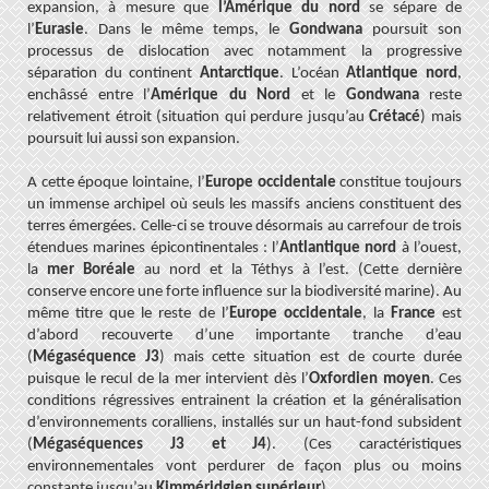
expansion, à mesure que
l’Amérique du nord
se sépare de
l’
Eurasie
. Dans le même temps, le
Gondwana
poursuit son
processus de dislocation avec notamment la progressive
séparation du continent
Antarctique
. L’océan
Atlantique nord
,
enchâssé entre l’
Amérique du Nord
et le
Gondwana
reste
relativement étroit (situation qui perdure jusqu’au
Crétacé
) mais
poursuit lui aussi son expansion.
A cette époque lointaine, l’
Europe occidentale
constitue toujours
un immense archipel où seuls les massifs anciens constituent des
terres émergées. Celle-ci se trouve désormais au carrefour de trois
étendues marines épicontinentales : l’
Antlantique nord
à l’ouest,
la
mer Boréale
au nord et la Téthys à l’est. (Cette dernière
conserve encore une forte influence sur la biodiversité marine). Au
même titre que le reste de l’
Europe occidentale
, la
France
est
d’abord recouverte d’une importante tranche d’eau
(
Mégaséquence J3
) mais cette situation est de courte durée
puisque le recul de la mer intervient dès l’
Oxfordien moyen
. Ces
conditions régressives entrainent la création et la généralisation
d’environnements coralliens, installés sur un haut-fond subsident
(
Mégaséquences J3 et J4
). (Ces caractéristiques
environnementales vont perdurer de façon plus ou moins
constante jusqu’au
Kimméridgien supérieur
).