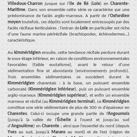
Villedoux-Charron
jusque sur l’
île de Ré
(
Loix
) en
Charente-
Maritime
. Dans son ensemble cette série se caractérise par une
prédominance de faciès argilo-marneux. A partir de l’
Oxfordien
moyen
toutefois, ces dépôts sont localement entrecoupés par des
faciès récifaux lenticulaires : l’estran de
Loix
en particulier est riche
d’une faune marine périrécifale (brachiopodes, échinodermes…)
caractéristique.
Au
kimméridgien
ensuite, cette tendance récifale perdure durant
le sous-étage inférieur, en raison de conditions environnementales
favorables (faible eustatisme), avant le retour d’une
sédimentation fine et abondante (environnements profonds).
Trois ensembles sédimentaires se succèdent durant le
Kimméridgien
charentais : à la base, un puissant ensemble
carbonaté (
Kimméridgien inférieur
), puis un puissant ensemble
argilo-marneux (
Kimméridgien supérieur
), et enfin un ensemble
marneux et récifal (au
Kimméridgien terminal
). Le
Kimméridgien
constitue une série sédimentaire de plus de 300 m d’épaisseur en
Charentes
. Celui-ci occupe une grande partie de l
’Angoumois
(jusqu’à la vallée de l’
Échelle
à l’ouest et jusqu’au sud
d’
Angoulême
) en
Charente
; ainsi que l’essentiel du nord (depuis
Yves
au sud, jusqu’à
Marans
au nord) et de l’est (région de