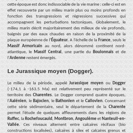
cette époque est donc indissociable de la vie marine : celle-ci est en
effet recouverte par un milieu marin plus ou moins profonds en
fonction des transgressions et régressions successives qui
accompagnent les perturbations tectoniques. Globalement,
le
milieu marin décrit majoritairement des milieux de vie profonds,
baignés par des eaux chaudes en raison de la proximité de la
plaque européenne de l’
Équateur.
A l’échelle de la
France
, seuls le
Massif Armoricain
au nord, alors dénommé continent nord-
atlantique, le
Massif Central
, une partie du
Boulonnais
et de
.
l’
Ardenne
restent émergés
Le Jurassique moyen (Dogger).
Le milieu de la période, appelé
Jurassique moyen
ou
Dogger
(-174,1 à -163.5 Ma) est relativement peu représenté sur le
territoire des
Charentes
.
Le Dogger comprend quatre époques,
l’
Aalénien
, le
Bajocien
, le
Bathonien
et le
Callovien
. Concernant
cette série sédimentaire, seul le département de la
Charente
permet l’étude de quelques affleurements dans les régions de
Ruffec
, la
Rochefoucauld
,
Montbron
,
Angoulême
et
Nanteuil-en-
Vallée
. Ces niveaux alternent entre calcaires récifaux (bio
constructions localisées), calcaires à silex et calcaires grenus et