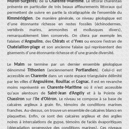
Muron-Surgères
) de la
Charente-Maritime
. Le littoral charentais
présente en particulier de très beaux affleurements littoraux qui
permettent de suivre en partie la stratigraphie de l’ensemble du
Kimméridgien
. De manière générale, ce niveau géologique est
d’une étonnante richesse en restes fossiles (échinodermes,
vertébrés marins, ammonites et mollusques divers),
remarquablement bien conservés. On citera par exemple les
falaises d’
Angoulins
, des
Chirats
et d’
Yves
ou encore l’estran de
Chatelaillon-plage
et son ancienne falaise qui représentent des
gisements d’une étonnante richesse et d’une grande diversité.
Le
Malm
se termine par un dernier ensemble géologique
dénommé
Tithonien
(anciennement
Portlandien
). Celui-ci est
accessible en
Charente
dans un vaste espace triangulaire délimité
par les villes d’
Angoulême
,
Rouillac
et
Cognac
. Il est en revanche
moins représenté en
Charente-Maritime
où il n’est accessible
qu’aux alentours de
Saint-Jean d’Angély
et à la Pointe de
Chassiron
sur l’
île d’Oléron
. Le niveau se compose à sa base de
calcaires argileux à grain fin, témoins de conditions marines
franches. Au-dessus, on trouve un ensemble de calcaires blancs en
plaquettes. Enfin, ce sont des calcaires argileux et des argiles
noires à intercalations de gypse, témoins de faciès évaporitiques
(dégradation progressive des conditions marines). Ces niveaux