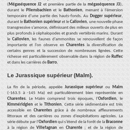
(
Mégaséquence J2
et première partie de la
mégaséquence J3
),
durant le
Pliensbachien
et le
Bathonien
, menant à l’émersion
temporaire d’une partie des hauts-fonds. Au
Dogger
supérieur
,
durant le
Bathonien supérieur
et le
Callovien
, une nouvelle phase
transgressive s’amorce, définissant des milieux ouverts de plus en
plus profonds à céphalopodes et grands vertébrés marins. Durant
le
Callovien
, les faunes d’ammonites se renouvellent de façon
importante et l’on observe en
Charentes
la diversification de
certains genres et la succession de nombreuses lignées. Cette
richesse est particulièrement observable dans la région de
Ruffec
.
et dans les carrières de
Barro
Le Jurassique supérieur (Malm).
La fin de la période, appelée
Jurassique supérieur
ou
Malm
(-163.5 à -145 Ma) est particulièrement bien représentée en
Charentes
.
Le Malm comprend trois époques, l’
Oxfordien
, le
Kimméridgien
et le
Tithonien
. Cette série sédimentaire est très
accessible en
Charentes
grâce à de nombreux affleurements
littoraux et des carrières ou zones d’exploitations agricoles. La
série débute par l’
Oxfordien
qui s’étend de la forêt de la
Braconne
à la région de
Villefagnan
en
Charente
; et de la région de