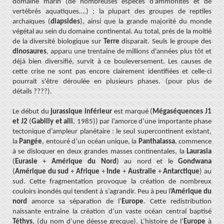
domaine marin (de nombreuses espèces d’ammonites et de
vertébrés aquatiques….) ; la plupart des groupes de reptiles
archaïques (
diapsides
), ainsi que la grande majorité du monde
végétal au sein du domaine continental. Au total, près de la moitié
de la diversité biologique sur
Terre
disparait. Seuls le groupe des
dinosaures
, apparu une trentaine de millions d'années plus tôt et
déjà bien diversifié, survit à ce bouleversement. Les causes de
cette crise ne sont pas encore clairement identifiées et celle-ci
pourrait s'être déroulée en plusieurs phases. (pour plus de
détails ????).
Le début du
jurassique inférieur
est marqué (
Mégaséquences J1
et J2
(
Gabilly et alii
, 1985)) par l’amorce d’une importante phase
tectonique d’ampleur planétaire : le seul supercontinent existant,
la
Pangée
, entouré d’un océan unique, la
Panthalassa
, commence
à se disloquer en deux grandes masses continentales, la
Laurasia
(
Eurasie
+
Amérique du Nord
) au nord et le
Gondwana
(
Amérique du sud
+
Afrique
+
Inde
+
Australie
+
Antarctique
) au
sud. Cette fragmentation provoque la création de nombreux
couloirs inondés qui tendent à s’agrandir. Peu à peu l
’Amérique du
nord
amorce sa séparation de l’
Europe
. Cette redistribution
naissante entraine la création d’un vaste océan central baptisé
Téthys
, (du nom d’une déesse grecque). L’histoire de l’
Europe
à