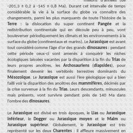
millions d’années
(de
-201,3 ± 0,2 à -145 ± 0,8 Ma). Durant cet intervalle de temps
considérable la vie à la surface du globe va connaître des
changements, parmi les plus marquants de toute l’histoire de la
Terre
: la dislocation du super continent
Pangée
et la
redistribution continentale qui en découle peu à peu, vont
bouleverser périodiquement les climats et les environnements à la
surface du globe (continentaux et marins). Le
Jurassique
est avant
tout considéré comme l’âge d’or des grands
dinosaures
: pendant
cette période ceux-ci sont amenés à conquérir les niches
écologiques laissées vacantes par la disparition à la fin du
Trias
de
leurs propres ancêtres, les
Archosauriens
(
diapsides
), pour
finalement devenir les vertébrés terrestres dominants du
Mésozoïque
. Le
Jurassique
est aussi l’ère géologique qui a bien
failli voir la disparition des ancêtres des
mammifères
, décimés par
la crise survenue à la fin du
Trias
. Leurs descendants, minuscules
mais présents, vont survivre pendant près de 140 Ma dans
l’ombre des
dinosaures
.
Le
Jurassique
est divisé en trois époques, le
Lias
ou
Jurassique
inférieur
, le
Dogger
ou
Jurassique moyen
et le
Malm
ou
Jurassique supérieur
. Globalement, le
Jurassique
est très
représenté sur les deux
Charentes
: il affleure massivement en