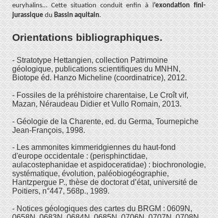
euryhalins… Cette situation conduit enfin à l
’exondation fini-
jurassique
du
Bassin aquitain
.
Orientations bibliographiques.
- Stratotype Hettangien, collection Patrimoine
géologique, publications scientifiques du MNHN,
Biotope éd. Hanzo Micheline (coordinatrice), 2012.
- Fossiles de la préhistoire charentaise, Le Croît vif,
Mazan, Néraudeau Didier et Vullo Romain, 2013.
- Géologie de la Charente, ed. du Germa, Tournepiche
Jean-François, 1998.
-
Les ammonites kimmeridgiennes du haut-fond
d'europe occidentale : (perisphinctidae,
aulacostephanidae et aspidoceratidae) : biochronologie,
systématique, évolution, paléobiogéographie,
Hantzpergue P., thèse de doctorat d’état, université de
Poitiers, n°447, 568p., 1989.
- Notices géologiques des cartes du BRGM : 0609N,
0658N, 0683N, 0684N, 0685N, 0706N, 0707N, 0708N,