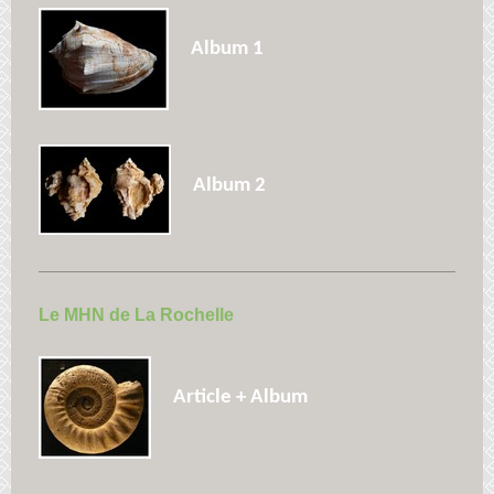
Album 1
Album 2
Le MHN de La Rochelle
Article + Album