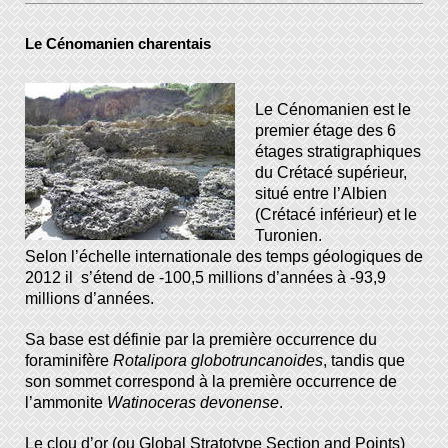
Le Cénomanien charentais
Le Cénomanien est le
premier étage des 6
étages stratigraphiques
du Crétacé supérieur,
situé entre l’Albien
(Crétacé inférieur) et le
Turonien.
Selon l’échelle internationale des temps géologiques de
2012 il s’étend de -100,5 millions d’années à -93,9
millions d’années.
Sa base est définie par la première occurrence du
foraminifère
Rotalipora globotruncanoides
, tandis que
son sommet correspond à la première occurrence de
l’ammonite
Watinoceras devonense
.
Le clou d’or (ou Global Stratotype Section and Points)