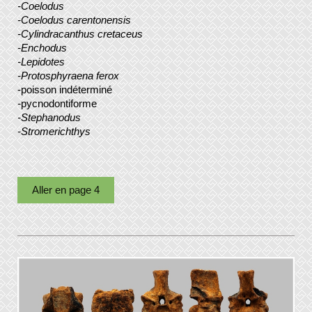
-Coelodus
-Coelodus carentonensis
-Cylindracanthus cretaceus
-Enchodus
-Lepidotes
-Protosphyraena ferox
-poisson indéterminé
-
pycnodontiforme
-Stephanodus
-Stromerichthys
Aller en page 4