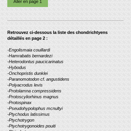
Aller en page 1
Retrouvez ci-dessous la liste des chondrichtyens
détaillés en page 2 :
-Engolismaia couillardi
-Hamrabatis bernardezi
-Heterodontus paucicarinatus
-Hybodus
-Onchopristis dunklei
-Paranomotodon cf. angustidens
-Polyacrodus levis
-Protolamna compressidens
-Protoscyliorhinus magnus
-Protospinax
-Pseudohypolophus mcnultyi
-Ptychodus latissimus
-Ptychotrygon
-Ptychotrygonoides pouiti