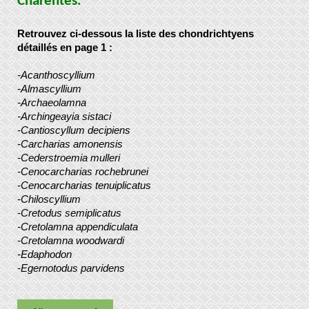
Charentes.
Retrouvez ci-dessous la liste des chondrichtyens
détaillés en page 1 :
-Acanthoscyllium
-Almascyllium
-Archaeolamna
-Archingeayia sistaci
-Cantioscyllum decipiens
-Carcharias amonensis
-Cederstroemia mulleri
-Cenocarcharias rochebrunei
-Cenocarcharias tenuiplicatus
-Chiloscyllium
-Cretodus semiplicatus
-Cretolamna appendiculata
-Cretolamna woodwardi
-Edaphodon
-Egernotodus parvidens