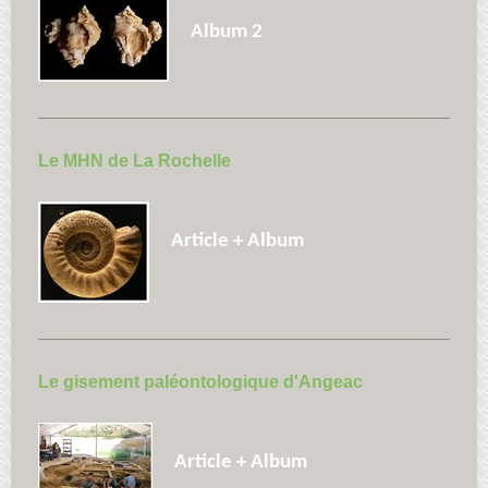
Album 2
Le MHN de La Rochelle
Article + Album
Le gisement paléontologique d'Angeac
Article + Album