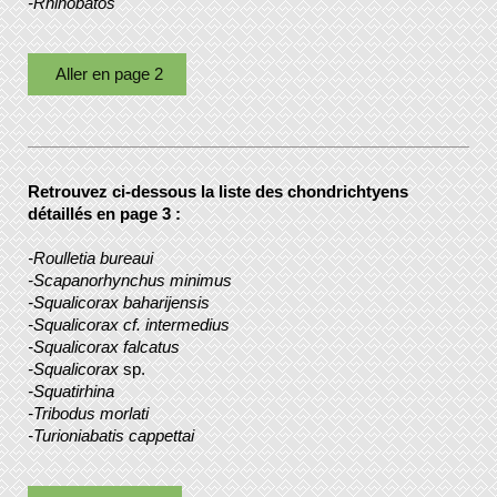
-Rhinobatos
Aller en page 2
Retrouvez ci-dessous la liste des chondrichtyens
détaillés en page 3 :
-Roulletia bureaui
-Scapanorhynchus minimus
-Squalicorax baharijensis
-Squalicorax cf. intermedius
-Squalicorax falcatus
-Squalicorax
sp.
-Squatirhina
-Tribodus morlati
-Turioniabatis cappettai